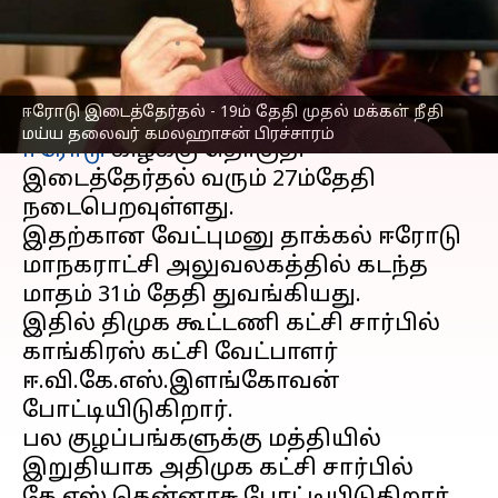
கமலஹாசன் பிரச்சாரம்
எழுதியவர்
Feb 11, 2023
08:08 pm
Nivetha P
செய்தி முன்னோட்டம்
ஈரோடு இடைத்தேர்தல் - 19ம் தேதி முதல் மக்கள் நீதி
மய்ய தலைவர் கமலஹாசன் பிரச்சாரம்
ஈரோடு
கிழக்கு தொகுதி
இடைத்தேர்தல் வரும் 27ம்தேதி
நடைபெறவுள்ளது.
இதற்கான வேட்புமனு தாக்கல் ஈரோடு
மாநகராட்சி அலுவலகத்தில் கடந்த
மாதம் 31ம் தேதி துவங்கியது.
இதில் திமுக கூட்டணி கட்சி சார்பில்
காங்கிரஸ் கட்சி வேட்பாளர்
ஈ.வி.கே.எஸ்.இளங்கோவன்
போட்டியிடுகிறார்.
பல குழப்பங்களுக்கு மத்தியில்
இறுதியாக அதிமுக கட்சி சார்பில்