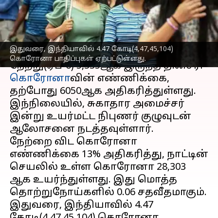
14 உயிரிழப்புகள்
எழுதியவர்
Apr 07, 2023
01:07 pm
Sindhuja SM
செய்தி முன்னோட்டம்
இதுவரை, இந்தியாவில் 4.47 கோடி(4,47,45,104)
கொரோனா பாதிப்புகள் ஏற்பட்டுள்ளது.
நேற்று(ஏப்-6) 5,335ஆக இருந்த தினசரி
கொரோனா
வின் எண்ணிக்கை,
தற்போது 6050ஆக அதிகரித்துள்ளது.
இந்நிலையில், சுகாதார அமைச்சர்
இன்று உயர்மட்ட நிபுணர் குழுவுடன்
ஆலோசனை நடத்தவுள்ளார்.
நேற்றை விட கொரோனா
எண்ணிக்கை 13% அதிகரித்து, நாட்டின்
செயலில் உள்ள கொரோனா 28,303
ஆக உயர்ந்துள்ளது. இது மொத்த
தொற்றுநோய்களில் 0.06 சதவீதமாகும்.
இதுவரை, இந்தியாவில் 4.47