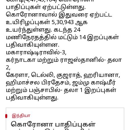
கோடி(4,47,45,104) கொரோனா
பாதிப்புகள் ஏற்பட்டுள்ளது.
கொரோனாவால் இதுவரை ஏற்பட்ட
உயிரிழப்புகள் 5,30,943 ஆக
உயர்ந்துள்ளது. கடந்த 24
மணிநேரதத்தில் மட்டும் 14 இறப்புகள்
பதிவாகியுள்ளன.
மகாராஷ்டிராவில்-3,
கர்நாடகா மற்றும் ராஜஸ்தானில்- தலா
2,
கேரளா, டெல்லி, குஜராத், ஹரியானா,
ஹிமாச்சல பிரதேசம், ஜம்மு காஷ்மீர்
மற்றும் பஞ்சாபில்- தலா 1 இறப்புகள்
இந்தியா
கொரோனா பாதிப்புகள்