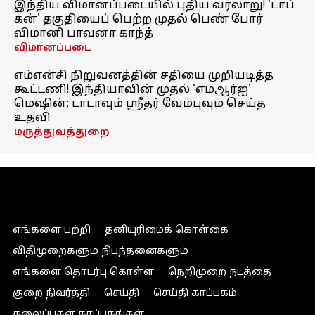
இந்திய விமானப்படையில் புதிய வரலாறு! 'டாப்
கன்' தகுதியைப் பெற்ற முதல் பெண் போர்
விமானி பாவனா காந்த்
விமானப்படை
எம்என்சி நிறுவனத்தின் சதியை முறியடித்த
கூட்டணி! இந்தியாவின் முதல் 'எம்ஆர்ஐ'
மெஷின்; டாடாவும் ஸ்ரீதர் வேம்புவும் செய்த
உதவி
மருத்துவத்துறை
எங்களை பற்றி
தனியுரிமைக் கொள்கை
விதிமுறைகளும் நிபந்தனைகளும்
எங்களை தொடர்பு கொள்ள
நெறிமுறை நடத்தை
குறை நிவர்த்தி
செய்தி
செய்தி காப்பகம்
தலைப்புகள் காப்பகங்கள்