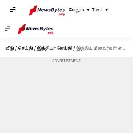
மேலும்
Tamil
Tamil
வீடு
/
செய்தி
/
இந்தியா செய்தி
/
இந்திய மீனவர்கள் எல்லைத்தாண்டி வந்தால் கடலில் ஆர்ப்பாட்டம் செய்யுமாறு இலங்கை அமைச்சர் சர்ச்சை பேச்சு
ADVERTISEMENT