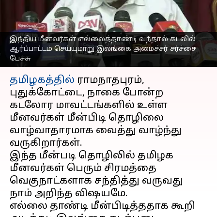
செய்யுமாறு இலங்கை
அமைச்சர் சர்ச்சை பேச்சு
எழுதியவர்
Mar 17, 2023
01:07 pm
Nivetha P
இந்திய மீனவர்கள் எல்லைத்தாண்டி வந்தால் கடலில்
ஆர்ப்பாட்டம் செய்யுமாறு இலங்கை அமைச்சர் சர்ச்சை
பேச்சு
செய்தி முன்னோட்டம்
தமிழகத்தில்
ராமநாதபுரம்,
புதுக்கோட்டை, நாகை போன்ற
கடலோர மாவட்டங்களில் உள்ள
மீனவர்கள் மீன்பிடி தொழிலை
வாழ்வாதாரமாக வைத்து வாழ்ந்து
வருகிறார்கள்.
இந்த மீன்படி தொழிலில் தமிழக
மீனவர்கள் பெரும் சிரமத்தை
வெகுநாட்களாக சந்தித்து வருவது
நாம் அறிந்த விஷயமே.
எல்லை தாண்டி மீன்பிடித்ததாக கூறி