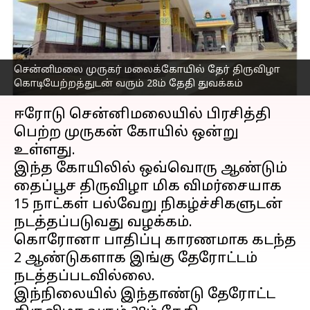
தேதி கொடியேற்றத்துடன்
துவக்கம்
எழுதியவர்
Jan 23, 2023
09:05 pm
Nivetha P
சென்னிமலை முருகர் மலைக்கோயில் தேர் திருவிழா
கொடியேற்றத்துடன் வரும் 28ம் தேதி துவக்கம்
செய்தி முன்னோட்டம்
ஈரோடு சென்னிமலையில் பிரசித்தி
பெற்ற முருகன் கோயில் ஒன்று
உள்ளது.
இந்த கோயிலில் ஒவ்வொரு ஆண்டும்
தைப்பூச திருவிழா மிக விமர்சையாக
15 நாட்கள் பல்வேறு நிகழ்ச்சிகளுடன்
நடத்தப்படுவது வழக்கம்.
கொரோனா பாதிப்பு காரணமாக கடந்த
2 ஆண்டுகளாக இங்கு தேரோட்டம்
நடத்தப்படவில்லை.
இந்நிலையில் இந்தாண்டு தேரோட்ட