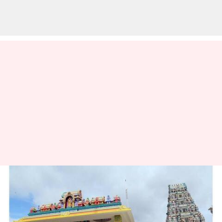
சென்னிமலை முருகன்
கோயில் தைப்பூச
தேரோட்ட திருவிழா 28ம்