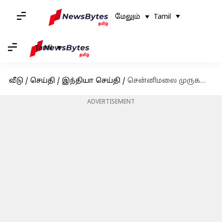
மேலும்
Tamil
Tamil
வீடு
/
செய்தி
/
இந்தியா செய்தி
/
சென்னிமலை முருகன் கோயில் தைப்பூச தேரோட்ட திருவிழா 28ம் தேதி கொடியேற்றத்துடன் துவக்கம்
ADVERTISEMENT