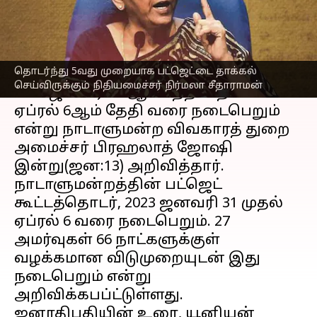
எழுதியவர்
Jan 13, 2023
03:16 pm
Sindhuja SM
செய்தி முன்னோட்டம்
தொடர்ந்து 5வது முறையாக பட்ஜெட்டை தாக்கல்
நாடாளுமன்ற
பட்ஜெட்
கூட்டத்தொடர்
செய்விருக்கும் நிதியமைச்சர் நிர்மலா சீதாராமன்
2023 ஜனவரி 31ஆம் தேதி தொடங்கி
ஏப்ரல் 6ஆம் தேதி வரை நடைபெறும்
என்று நாடாளுமன்ற விவகாரத் துறை
அமைச்சர் பிரஹலாத் ஜோஷி
இன்று(ஜன:13) அறிவித்தார்.
நாடாளுமன்றத்தின் பட்ஜெட்
கூட்டத்தொடர், 2023 ஜனவரி 31 முதல்
ஏப்ரல் 6 வரை நடைபெறும். 27
அமர்வுகள் 66 நாட்களுக்குள்
வழக்கமான விடுமுறையுடன் இது
நடைபெறும் என்று
அறிவிக்கபப்ட்டுள்ளது.
ஜனாதிபதியின் உரை, யூனியன்