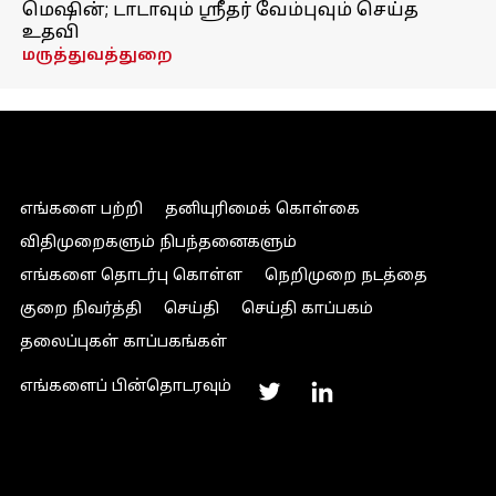
மெஷின்; டாடாவும் ஸ்ரீதர் வேம்புவும் செய்த
உதவி
மருத்துவத்துறை
எங்களை பற்றி
தனியுரிமைக் கொள்கை
விதிமுறைகளும் நிபந்தனைகளும்
எங்களை தொடர்பு கொள்ள
நெறிமுறை நடத்தை
குறை நிவர்த்தி
செய்தி
செய்தி காப்பகம்
தலைப்புகள் காப்பகங்கள்
எங்களைப் பின்தொடரவும்