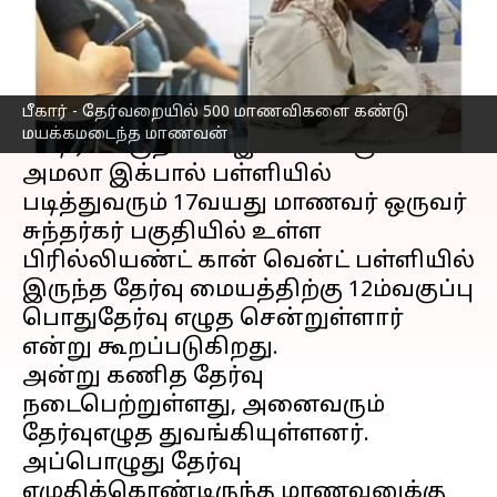
எழுதியவர்
Feb 03, 2023
09:48 pm
Nivetha P
செய்தி முன்னோட்டம்
பீகார் - தேர்வறையில் 500 மாணவிகளை கண்டு
பீகார்
மாநிலம், நாளந்தா மாவட்டம்
மயக்கமடைந்த மாணவன்
ஷெரீப் பகுதியில் இயங்கிவரும்
அமலா இக்பால் பள்ளியில்
படித்துவரும் 17வயது மாணவர் ஒருவர்
சுந்தர்கர் பகுதியில் உள்ள
பிரில்லியண்ட் கான் வென்ட் பள்ளியில்
இருந்த தேர்வு மையத்திற்கு 12ம்வகுப்பு
பொதுதேர்வு எழுத சென்றுள்ளார்
என்று கூறப்படுகிறது.
அன்று கணித தேர்வு
நடைபெற்றுள்ளது, அனைவரும்
தேர்வுஎழுத துவங்கியுள்ளனர்.
அப்பொழுது தேர்வு
எழுதிக்கொண்டிருந்த மாணவனுக்கு