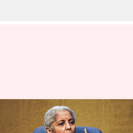
எதிர்க்கட்சிகள்
நாடாளுமன்ற திறப்பு
விழாவில் கலந்து கொள்ள