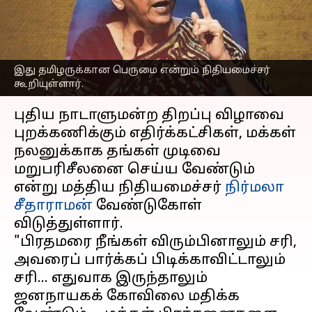
வேண்டும்: நிர்மலா
சீதாராமன் வேண்டுகோள்
எழுதியவர்
May 25, 2023
04:44 pm
Sindhuja SM
இது தமிழருக்கான பெருமை என்றும் நிதியமைச்சர்
கூறியுள்ளார்.
செய்தி முன்னோட்டம்
புதிய நாடாளுமன்ற திறப்பு விழாவை
புறக்கணிக்கும் எதிர்க்கட்சிகள், மக்கள்
நலனுக்காக தங்கள் முடிவை
மறுபரிசீலனை செய்ய வேண்டும்
என்று மத்திய நிதியமைச்சர்
நிர்மலா
சீதாராமன்
வேண்டுகோள்
விடுத்துள்ளார்.
"பிரதமரை நீங்கள் விரும்பினாலும் சரி,
அவரைப் பார்க்கப் பிடிக்காவிட்டாலும்
சரி... எதுவாக இருந்தாலும்
ஜனநாயகக் கோவிலை மதிக்க