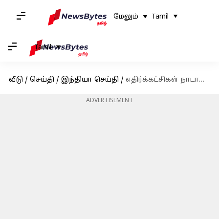
மேலும்
Tamil
Tamil
வீடு
/
செய்தி
/
இந்தியா செய்தி
/
எதிர்க்கட்சிகள் நாடாளுமன்ற திறப்பு விழாவில் கலந்து கொள்ள வேண்டும்: நிர்மலா சீதாராமன் வேண்டுகோள்
ADVERTISEMENT