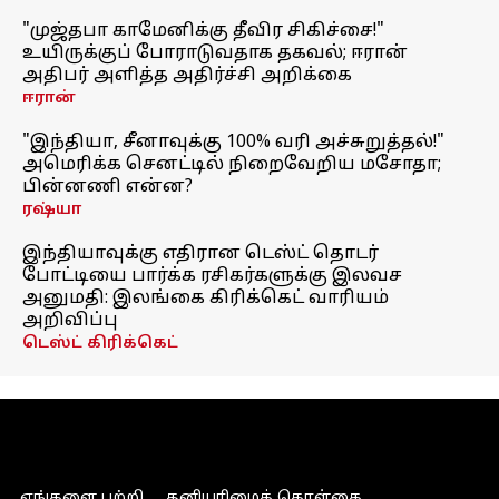
"முஜ்தபா காமேனிக்கு தீவிர சிகிச்சை!"
உயிருக்குப் போராடுவதாக தகவல்; ஈரான்
அதிபர் அளித்த அதிர்ச்சி அறிக்கை
ஈரான்
"இந்தியா, சீனாவுக்கு 100% வரி அச்சுறுத்தல்!"
அமெரிக்க செனட்டில் நிறைவேறிய மசோதா;
பின்னணி என்ன?
ரஷ்யா
இந்தியாவுக்கு எதிரான டெஸ்ட் தொடர்
போட்டியை பார்க்க ரசிகர்களுக்கு இலவச
அனுமதி: இலங்கை கிரிக்கெட் வாரியம்
அறிவிப்பு
டெஸ்ட் கிரிக்கெட்
எங்களை பற்றி
தனியுரிமைக் கொள்கை