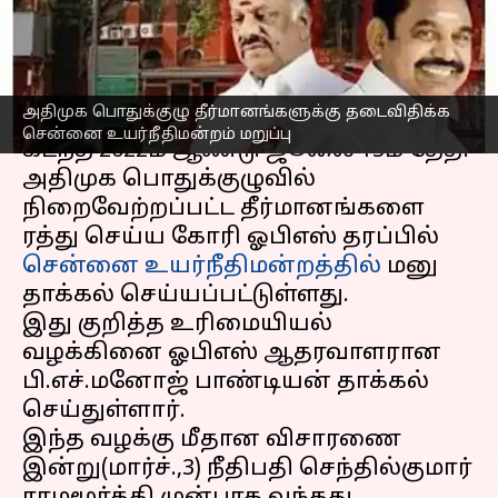
உயர்நீதிமன்றம் மறுப்பு
எழுதியவர்
Mar 03, 2023
01:14 pm
Nivetha P
செய்தி முன்னோட்டம்
அதிமுக பொதுக்குழு தீர்மானங்களுக்கு தடைவிதிக்க
சென்னை உயர்நீதிமன்றம் மறுப்பு
கடந்த 2022ம் ஆண்டு ஜூலை 13ம் தேதி
அதிமுக பொதுக்குழுவில்
நிறைவேற்றப்பட்ட தீர்மானங்களை
ரத்து செய்ய கோரி ஓபிஎஸ் தரப்பில்
சென்னை உயர்நீதிமன்றத்தில்
மனு
தாக்கல் செய்யப்பட்டுள்ளது.
இது குறித்த உரிமையியல்
வழக்கினை ஓபிஎஸ் ஆதரவாளரான
பி.எச்.மனோஜ் பாண்டியன் தாக்கல்
செய்துள்ளார்.
இந்த வழக்கு மீதான விசாரணை
இன்று(மார்ச்.,3) நீதிபதி செந்தில்குமார்