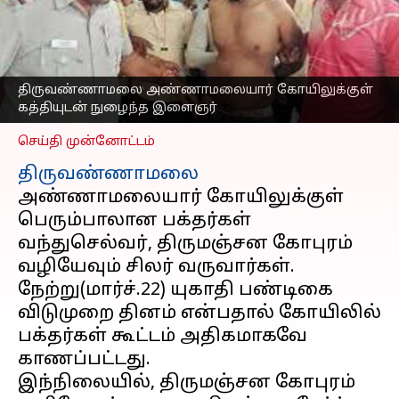
இளைஞர்:
விசாரணையில்
திடுக்கிடும் தகவல்
எழுதியவர்
Mar 23, 2023
06:02 pm
திருவண்ணாமலை அண்ணாமலையார் கோயிலுக்குள்
Nivetha P
கத்தியுடன் நுழைந்த இளைஞர்
செய்தி முன்னோட்டம்
திருவண்ணாமலை
அண்ணாமலையார் கோயிலுக்குள்
பெரும்பாலான பக்தர்கள்
வந்துசெல்வர், திருமஞ்சன கோபுரம்
வழியேவும் சிலர் வருவார்கள்.
நேற்று(மார்ச்.22) யுகாதி பண்டிகை
விடுமுறை தினம் என்பதால் கோயிலில்
பக்தர்கள் கூட்டம் அதிகமாகவே
காணப்பட்டது.
இந்நிலையில், திருமஞ்சன கோபுரம்