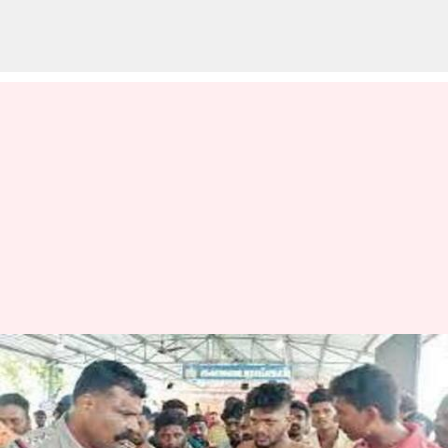
திருவண்ணாமலை
அண்ணாமலையார்
கோயிலுக்குள் கத்தியுடன்