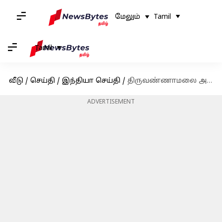
மேலும்
Tamil
Tamil
வீடு
/
செய்தி
/
இந்தியா செய்தி
/
திருவண்ணாமலை அண்ணாமலையார் கோயிலுக்குள் கத்தியுடன் இளைஞர்: விசாரணையில் திடுக்கிடும் தகவல்
ADVERTISEMENT