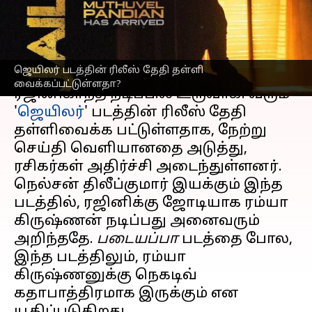
அதிர்ச்சி
எழுதியவர்
Jan 23, 2023
11:35 am
Venkatalakshmi V
செய்தி முன்னோட்டம்
ஜெயிலர் படத்தின் ரிலீஸ் தேதி தள்ளி
வைக்கப்பட்டுள்ளதா?
ரஜினிகாந்த் நடிப்பில் உருவாகி வரும்
'
ஜெயிலர்
' படத்தின் ரிலீஸ் தேதி
தள்ளிவைக்க பட்டுள்ளதாக, நேற்று
செய்தி வெளியானதை அடுத்து,
ரசிகர்கள் அதிர்ச்சி அடைந்துள்ளனர்.
நெல்சன் திலீப்குமார் இயக்கும் இந்த
படத்தில், ரஜினிக்கு ஜோடியாக ரம்யா
கிருஷ்ணன் நடிப்பது அனைவரும்
அறிந்ததே.
படையப்பா
படத்தை போல,
இந்த படத்திலும், ரம்யா
கிருஷ்ணனுக்கு நெகடிவ்
கதாபாத்திரமாக இருக்கும் என