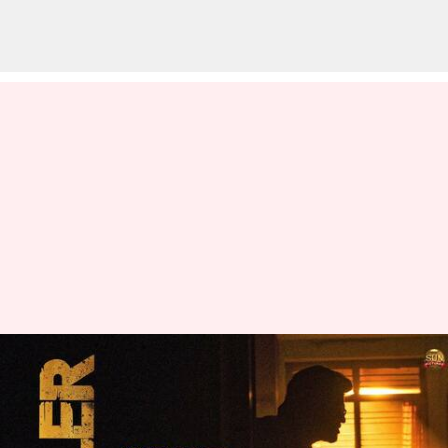
ரஜினிகாந்தின் 'ஜெயிலர்'
படத்தின் ரிலீஸ் தேதி
தள்ளிவைப்பு; ரசிகர்கள்