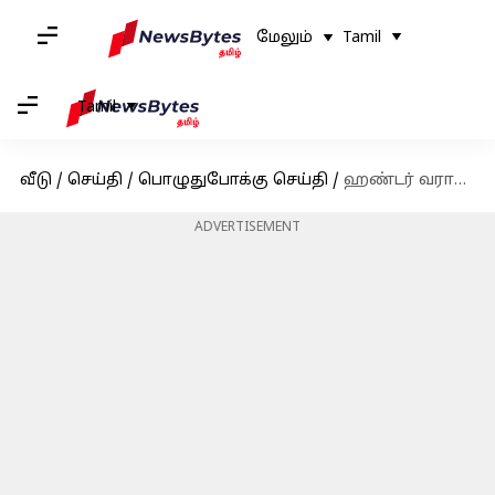
மேலும்
Tamil
Tamil
வீடு
/
செய்தி
/
பொழுதுபோக்கு செய்தி
/
ஹண்டர் வரார் சூடு கண்ணா; சன் நெக்ஸ்ட் எக்ஸ் பக்கத்தில் வெளியான வேட்டையன் படத்தின் சிறப்பு வீடியோ
ADVERTISEMENT