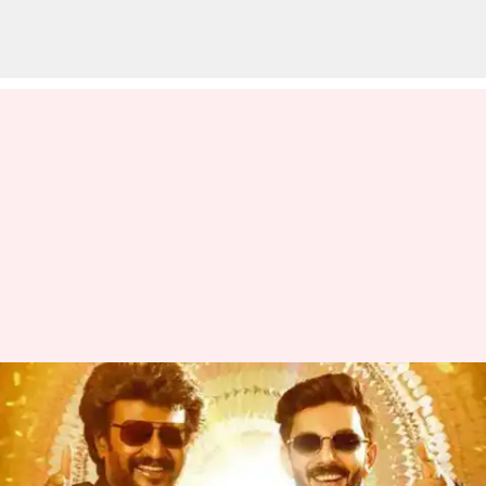
ஹண்டர் வரார் சூடு
கண்ணா; சன் நெக்ஸ்ட்
எக்ஸ் பக்கத்தில்