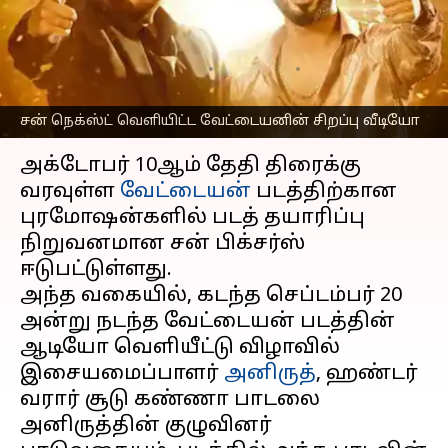
வெளியான வேட்டையன்
படத்தின் சிறப்பு வீடியோ
எழுதியவர்
Oct 08, 2024
03:26 pm
Sekar Chinnappan
சன் நெக்ஸ்ட் வெளியிட்ட வேட்டையனின் சிறப்பு வீடியோ
செய்தி முன்னோட்டம்
அக்டோபர் 10ஆம் தேதி திரைக்கு
வரவுள்ள
வேட்டையன்
படத்திற்கான
புரமோஷன்களில் படத் தயாரிப்பு
நிறுவனமான சன் பிக்சர்ஸ்
ஈடுபட்டுள்ளது.
அந்த வகையில், கடந்த செப்டம்பர் 20
அன்று நடந்த வேட்டையன் படத்தின்
ஆடியோ வெளியீட்டு விழாவில்
இசையமைப்பாளர்
அனிருத்
, ஹண்டர்
வரார் சூடு கண்ணா பாடலை
அனிருத்தின் குழுவினர்