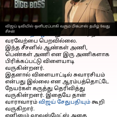
எழுதியவர்
Nov 21, 2024
04:49 pm
Venkatalakshmi V
செய்தி முன்னோட்டம்
விஜய் டிவியில் ஒளிபரப்பாகி வரும் பிக்பாஸ் தமிழ் 8வது
விஜய் டிவியில்
ஒளிபரப்பாகி வரும்
சீசன்
பிக்பாஸ் தமிழ்
8வது சீசன் பெரிதாக
வரவேற்பை பெறவில்லை.
இந்த சீசனில் ஆண்கள் அணி,
பெண்கள் அணி என இரு அணிகளாக
பிரிக்கப்பட்டு விளையாடி
வருகின்றனர்.
இதனால் விளையாட்டில் சுவாரசியம்
என்பது இல்லை என ஆரம்பத்தொட்டே
நேயர்கள் கருத்து தெரிவித்து
வருகின்றனர். இதையே தான்
வாராவாரம்
விஜய் சேதுபதியும்
கூறி
வருகிறார்.
எனினும் ஹவுஸ்மேட்ஸ் அதை