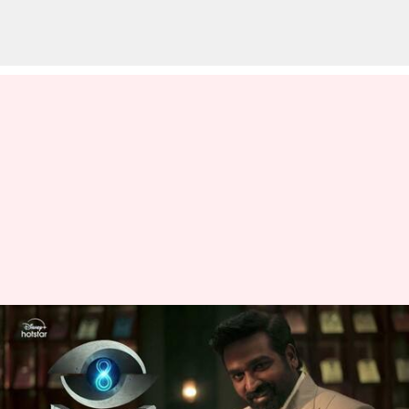
பிக்பாஸ் தமிழ் 8: இந்த
வாரம் இவர் தான்
வெளியேற போகிறாரா?