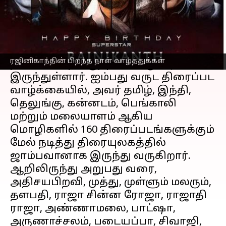
செய்தி முன்னோட்டம்
சூப்பர் ஸ்டார் ரஜினிகாந்த், நடிகர்
மட்டுமின்றி, தயாரிப்பாளர் மற்றும்
ரஜினிகாந்தின் பிறந்த நாள் வாழ்த்துக்கள்
திரைக்கதை எழுத்தாளர் ஆகவும்
இருந்துள்ளார். ஐம்பது வருட திரைப்பட
வாழ்க்கையில், அவர் தமிழ், இந்தி,
தெலுங்கு, கன்னடம், பெங்காலி
மற்றும் மலையாளம் ஆகிய
மொழிகளில் 160 திரைப்படங்களுக்கும்
மேல் நடித்து திரையுலகத்தில்
ஜாம்பவானாக இருந்து வருகிறார்.
ஆறிலிருந்து அறுபது வரை,
அதிசயபிறவி, முத்து, முள்ளும் மலரும்,
தளபதி, ராஜா சின்ன ரோஜா, ராஜாதி
ராஜா, அண்ணாமலை, பாட்ஷா,
அருணாச்சலம், படையப்பா, சிவாஜி,