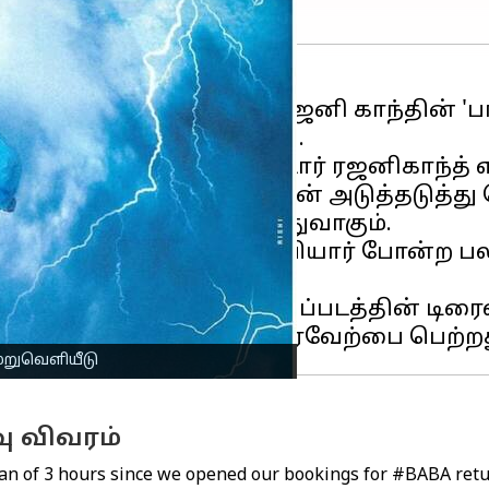
ளியீடு செய்ய இருக்கும் ரஜனி காந்தின் '
க்களை விற்று தீர்த்துள்ளது.
னரின் கீழ் சூப்பர்-ஸ்டார் ரஜனிகாந்த் எழு
ீரா', 'பாட்ஷா' படங்களின் அடுத்தடுத்து
ிய நான்காவது படம் இதுவாகும்.
டமணி, விஜயகுமார், நம்பியார் போன்ற பல
ார்.
ித்திருந்த நிலையில் இப்படத்தின் டிர
மறுவெளியீடு
வு விவரம்
 span of 3 hours since we opened our bookings for
#BABA
retu