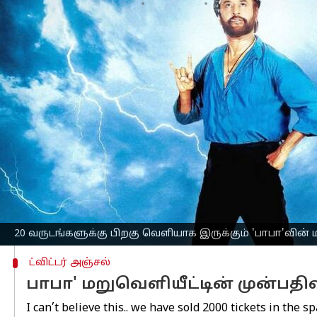
எழுதியவர்
Dec 07, 2022
03:23 pm
Saranya Shankar
செய்தி முன்னோட்டம்
20 வருடங்களுக்கு பிறகு மீண்டும் மறுவெ
நேரத்தில் 2000-க்கும் மேற்பட்ட டிக்கெட்டு
2002-ம் ஆண்டு லோட்டஸ் இன்டர்நேஷனல் பே
வெளியான படம் 'பாபா'. 'அண்ணாமலை', 'வ
கிருஷ்ணா ரஜினியுடன் இணைத்து இயக்க
இப்படத்தில் மனிஷா கொய்ராலா, கவுண்
முக்கிய கதாபாத்திரத்தில் நடித்து இருந்த
தற்போது மறுவெளியீடு செய்வதென அறிவ
20 வருடங்களுக்கு பிறகு வெளியாக இருக்கும் 'பாபா'வின் 
ட்விட்டர் அஞ்சல்
பாபா' மறுவெளியீட்டின் முன்பதி
I can’t believe this.. we have sold 2000 tickets in the