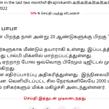
m in the last two months!!
@rajinikanth
🙏🏼🙏🏼🙏🏼🙏🏼🙏
2022
50%
% செய்தி படித்து விட்டீர்கள்
் பாபா
ின் பிறந்த நாள் அன்று 20 ஆண்டுகளுக்கு பிற
ர்களுகாக மீண்டும் தயாராகி உள்ளது. இப்படத்தி
ு டால்பி மிக்ஸில் மாற்றப்பட்த்துள்ளது.
 ஏற்றாற் போல ஒவ்வொரு பிரேமும் டிஜிட்டல் ம
கிறது.
எதிர்ப்பார்ப்பு அதிகரித்துள்ளது . இந்நிலைய
தன. வெளியிடப்பட்ட சில நேரங்களிலேயே 2000 ட
சிகர்களும் மிக்க மகிழ்ச்சி அடைந்துள்ளனர்.
செய்தி இத்துடன் முடிவடைந்தது