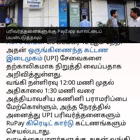
பயன்படுத்த முடியாது
எழுதியவர்
Sep 11, 2025
08:47 am
Venkatalakshmi V
செய்தி முன்னோட்டம்
பரிவர்த்தனைகளுக்கு PayZapp வாலட்டைப்
பயன்படுத்தவும்
HDFC வங்கி
செப்டம்பர் 12 ஆம் தேதி
அதன்
ஒருங்கிணைந்த கட்டண
இடைமுகம்
(UPI) சேவைகளை
தற்காலிகமாக நிறுத்தி வைப்பதாக
அறிவித்துள்ளது.
வங்கி நள்ளிரவு 12:00 மணி முதல்
அதிகாலை 1:30 மணி வரை
அத்தியாவசிய கணினி பராமரிப்பை
மேற்கொள்ளும், அந்த நேரத்தில்
அனைத்து UPI பரிவர்த்தனைகளும்
RuPay
கிரெடிட் கார்டு
கட்டணங்களும்
செயல்படாது.