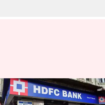
இந்த தேதியில் நீங்கள்
HDFCயின் UPI
சேவைகளைப்