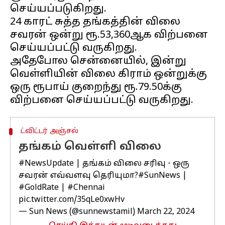
செய்யப்படுகிறது.
24 காரட் சுத்த தங்கத்தின் விலை
சவரன் ஒன்று ரூ.53,360ஆக விற்பனை
செய்யப்பட்டு வருகிறது.
அதேபோல சென்னையில், இன்று
வெள்ளியின் விலை கிராம் ஒன்றுக்கு
ஒரு ரூபாய் குறைந்து ரூ.79.50க்கு
ட்விட்டர் அஞ்சல்
தங்கம் வெள்ளி விலை
#NewsUpdate
| தங்கம் விலை சரிவு - ஒரு
சவரன் எவ்வளவு தெரியுமா?
#SunNews
|
#GoldRate
|
#Chennai
pic.twitter.com/35qLe0xwHv
— Sun News (@sunnewstamil)
March 22, 2024