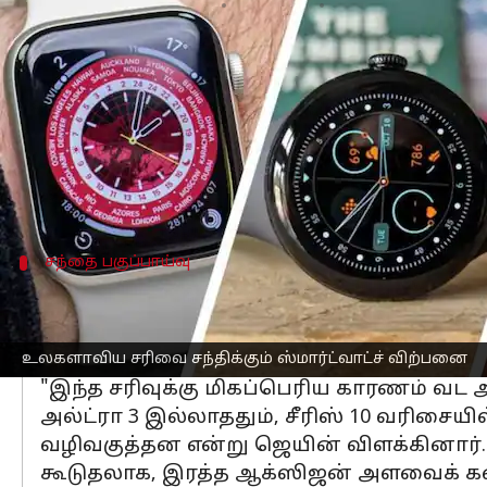
எழுதியவர்
Mar 12, 2025
04:00 pm
Venkatalakshmi V
செய்தி முன்னோட்டம்
கவுண்டர்பாயிண்ட்
ஆராய்ச்சியின் படி, 
சந்தையில் முன்னணியில் இருக்கும்
ஆப்
சந்தை பகுப்பாய்வு
ஆப்பிளின் வட அமெரிக்க விற்ப
கவுண்டர்பாயிண்டின் மூத்த ஆராய்ச்சி ஆய
காரணிகள் உள்ளது என்று கூறினார்.
உலகளாவிய சரிவை சந்திக்கும் ஸ்மார்ட்வாட்ச் விற்பனை
"இந்த சரிவுக்கு மிகப்பெரிய காரணம் வட 
அல்ட்ரா 3 இல்லாததும், சீரிஸ் 10 வரிசைய
வழிவகுத்தன என்று ஜெயின் விளக்கினார்.
கூடுதலாக, இரத்த ஆக்ஸிஜன் அளவைக் க