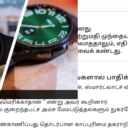
2024 ஆம் ஆண்டில் சாதன ஏற்றுமதி முந்த
பிள்
, புதிய அம்சங்கள் இல்லாததாலும், எதிர
னை தேக்கமான அம்சங்களால் பாதிக்க
்வாளரான அன்ஷிகா ஜெயின், ஸ்மார்ட்வாட்ச் வி
அமெரிக்காதான் " என்று அவர் கூறினார்.
ில் குறைந்தபட்ச அம்ச மேம்படுத்தல்களும் நுக
ண்காணிப்பது தொடர்பான காப்புரிமை தகராற