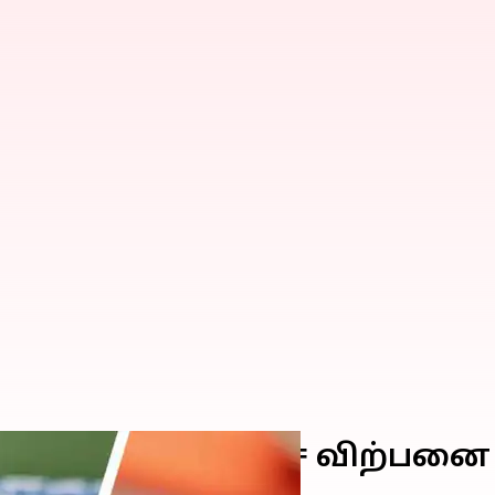
ம் ஸ்மார்ட்வாட்ச் விற்பனை