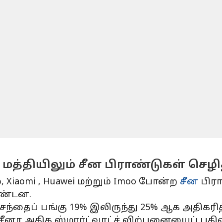
த்தியிலும் சீன பிராண்டுகள் செழி
 Xiaomi , Huawei மற்றும் Imoo போன்ற
சீன
பிரா
கண்டன.
ந்தைப் பங்கு 19% இலிருந்து 25% ஆக அதிகரித
னா அதிக ஸ்மார்ட்வாட்ச் விற்பனையைப் பதிவ