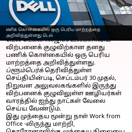
நிறுவனம்
எழுதியவர்
Sep 27, 2024
12:33 pm
Venkatalakshmi V
செய்தி முன்னோட்டம்
ணிக் கொள்கையில் ஒரு பெரிய மாற்றத்தை
அறிவித்துள்ளது டெல்
டெல் டெக்னாலஜிஸ் உலகளாவிய
விற்பனைக் குழுவிற்கான தனது
பணிக் கொள்கையில் ஒரு பெரிய
ப்ளூம்பெர்க்
தெரிவித்துள்ள
செய்தியின்படி, செப்டம்பர் 30 முதல்,
நிறுவன அலுவலகங்களில் இருந்து
விற்பனைக் குழுவிலுள்ள ஊழியர்கள்
வாரத்தில் ஐந்து நாட்கள் வேலை
செய்ய வேண்டும்.
இது முந்தைய மூன்று நாள் Work from
Office -லிருந்து மாற்றி,