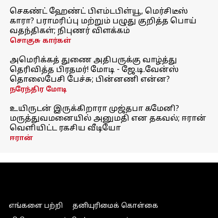
செகண்ட் ஹேண்ட் பிஎம்டபிள்யூ, மெர்சிடீஸ்
காரா? பராமரிப்பு மற்றும் பழுது குறித்த பொய்
வதந்திகள்; நிபுணர் விளக்கம்
சொகுசு கார்கள்
அமெரிக்கத் துணை அதிபருக்கு வாழ்த்து
தெரிவித்த பிரதமர்! மோடி - ஜே.டி.வேன்ஸ்
தொலைபேசி பேச்சு; பின்னணி என்ன?
நரேந்திர மோடி
உயிருடன் இருக்கிறாரா முஜ்தபா கமேனி?
மருத்துவமனையில் அனுமதி என தகவல்; ஈரான்
வெளியிட்ட ரகசிய வீடியோ
ஈரான்
எங்களை பற்றி
தனியுரிமைக் கொள்கை