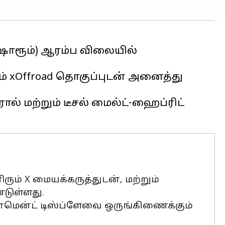
-ஷோரூம்) ஆரம்ப விலையில்
றும் xOffroad தொகுப்புடன் அனைத்து
் மற்றும் டீசல் மைல்ட்-ஹைப்ரிட்
ரும் X மையக்கருத்துடன், மற்றும்
டுள்ளது.
ின்மென்ட் டிஸ்ப்ளேவை ஒருங்கிணைக்கும்