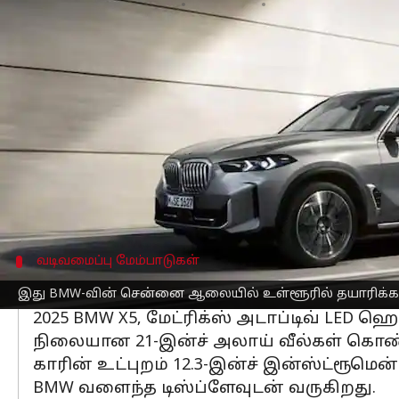
எழுதியவர்
Aug 28, 2025
06:34 pm
Venkatalakshmi V
செய்தி முன்னோட்டம்
BMW இந்தியா
நிறுவனம் புதுப்பிக்கப்பட
அறிமுகப்படுத்தியுள்ளது.
புதுப்பிக்கப்பட்ட மாடல் பல்வேறு புதிய 
வகைகளிலும் தரநிலையாக வருகிறது.
இது BMW-வின் சென்னை ஆலையில் உள்ளூரி
வடிவமைப்பு மேம்பாடுகள்
இந்த SUV காரில் BMWவின் Curved
இது BMW-வின் சென்னை ஆலையில் உள்ளூரில் தயாரிக்கப
2025 BMW X5, மேட்ரிக்ஸ் அடாப்டிவ் LED ஹெ
நிலையான 21-இன்ச் அலாய் வீல்கள் கொண்ட
காரின் உட்புறம் 12.3-இன்ச் இன்ஸ்ட்ரூமெ
BMW வளைந்த டிஸ்ப்ளேவுடன் வருகிறது.