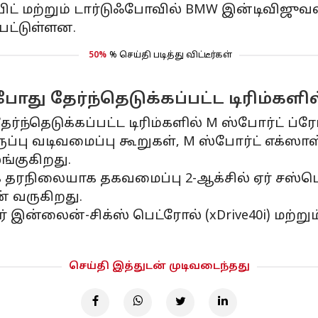
ிட் மற்றும் டார்டுஃபோவில் BMW இன்டிவிஜுவல
பட்டுள்ளன.
50%
% செய்தி படித்து விட்டீர்கள்
போது தேர்ந்தெடுக்கப்பட்ட டிரிம்களி
ந்தெடுக்கப்பட்ட டிரிம்களில் M ஸ்போர்ட் ப்ர
்பு வடிவமைப்பு கூறுகள், M ஸ்போர்ட் எக்ஸாஸ்ட
ங்குகிறது.
காக தரநிலையாக தகவமைப்பு 2-ஆக்சில் ஏர் சஸ்ப
் வருகிறது.
ர் இன்லைன்-சிக்ஸ் பெட்ரோல் (xDrive40i) மற்றும்
செய்தி இத்துடன் முடிவடைந்தது