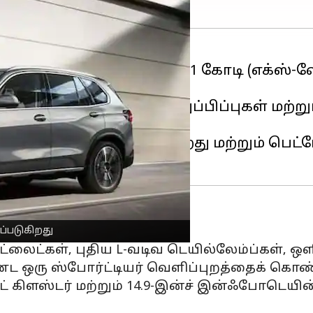
்ட 2025 X5 சொகுசு
SUV-யை
₹1 கோடி (எக்ஸ்
அம்சங்கள், வடிவமைப்பு புதுப்பிப்புகள் மற்
ல் தயாரிக்கப்படுகிறது மற்றும் பெட்ரோல
 display உள்ளது
்படுகிறது
ட்லைட்கள், புதிய L-வடிவ டெயில்லேம்ப்கள், ஒளி
 ஒரு ஸ்போர்ட்டியர் வெளிப்புறத்தைக் கொண்
ன்ட் கிளஸ்டர் மற்றும் 14.9-இன்ச் இன்ஃபோடெய