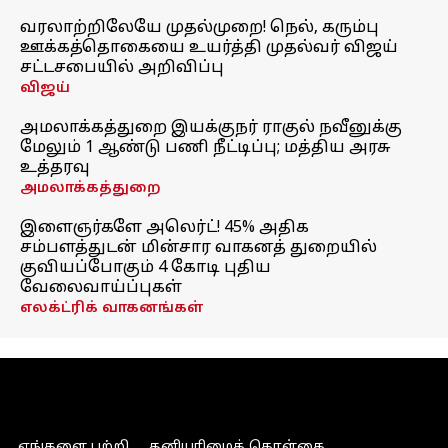
வரலாற்றிலேயே முதல்முறை! நெல், கரும்பு
ஊக்கத்தொகையை உயர்த்தி முதல்வர் விஜய்
சட்டசபையில் அறிவிப்பு
விஜய்
அமலாக்கத்துறை இயக்குநர் ராகுல் நவீனுக்கு
மேலும் 1 ஆண்டு பணி நீட்டிப்பு; மத்திய அரசு
உத்தரவு
அமலாக்கத்துறை
இளைஞர்களே அலெர்ட்! 45% அதிக
சம்பளத்துடன் மின்சார வாகனத் துறையில்
குவியப்போகும் 4 கோடி புதிய
வேலைவாய்ப்புகள்
எலக்ட்ரிக் வாகனங்கள்
எங்களை பற்றி
தனியுரிமைக் கொள்கை