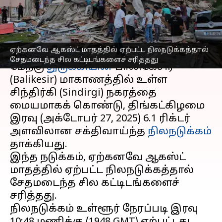
உயிர் சேதம் இல்லை
எழுதியவர்
Oct 28, 2025
03:19 pm
Venkatalakshmi V
செய்தி முன்னோட்டம்
ஏற்கனவே ஆகஸ்ட் மாதத்தில் ஏற்பட்ட நிலநடுக்கத்தால்
சேதமடைந்த சில கட்டிடங்களைச் சரித்தது
மேற்கு
துருக்கியின்
பாலிகேசிர்
(Balikesir) மாகாணத்தில் உள்ள
சிந்திர்கி (Sindirgi) நகரத்தை
மையமாகக் கொண்டு, திங்கட்கிழமை
இரவு (அக்டோபர் 27, 2025) 6.1 ரிக்டர்
அளவிலான சக்திவாய்ந்த
நிலநடுக்கம்
தாக்கியது.
இந்த நடுக்கம், ஏற்கனவே ஆகஸ்ட்
மாதத்தில் ஏற்பட்ட நிலநடுக்கத்தால்
சேதமடைந்த சில கட்டிடங்களைச்
சரித்தது.
நிலநடுக்கம் உள்ளூர் நேரப்படி இரவு