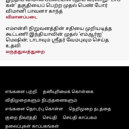
இந்திய விமானப்படையில் புதிய வரலாறு! 'டாப்
கன்' தகுதியைப் பெற்ற முதல் பெண் போர்
விமானி பாவனா காந்த்
விமானப்படை
எம்என்சி நிறுவனத்தின் சதியை முறியடித்த
கூட்டணி! இந்தியாவின் முதல் 'எம்ஆர்ஐ'
மெஷின்; டாடாவும் ஸ்ரீதர் வேம்புவும் செய்த
உதவி
மருத்துவத்துறை
எங்களை பற்றி
தனியுரிமைக் கொள்கை
விதிமுறைகளும் நிபந்தனைகளும்
எங்களை தொடர்பு கொள்ள
நெறிமுறை நடத்தை
குறை நிவர்த்தி
செய்தி
செய்தி காப்பகம்
தலைப்புகள் காப்பகங்கள்