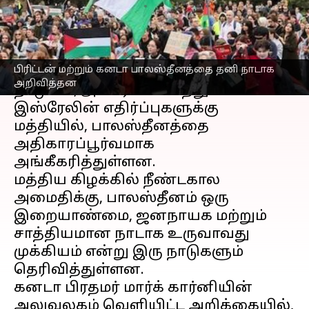
எழுதியவர்
Sep 21, 2025
07:35 pm
Sekar Chinnappan
செய்தி முன்னோட்டம்
பிரிட்டன் மற்றும் கனடா பாலஸ்தீனத்தை தனி நாடாக
பிரிட்டன்
மற்றும்
கனடா
ஆகிய
அறிவித்தன
நாடுகள், அமெரிக்கா மற்றும்
இஸ்ரேலின் எதிர்ப்புகளுக்கு
மத்தியில், பாலஸ்தீனத்தை
அதிகாரப்பூர்வமாக
அங்கீகரித்துள்ளன.
மத்திய கிழக்கில் நீண்டகால
அமைதிக்கு, பாலஸ்தீனம் ஒரு
இறையாண்மை, ஜனநாயக மற்றும்
சாத்தியமான நாடாக உருவாவது
முக்கியம் என்று இரு நாடுகளும்
தெரிவித்துள்ளன.
கனடா பிரதமர் மார்க் கார்னியின்
அலுவலகம் வெளியிட்ட அறிக்கையில்,