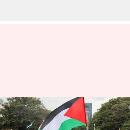
பாலஸ்தீனத்தை தனி
நாடாக அறிவித்த பிரிட்டன்
மற்றும் கனடா