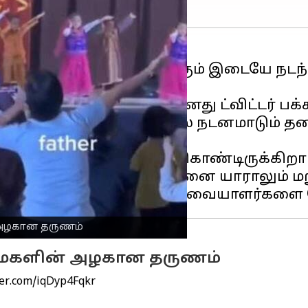
ழாவில் தந்தைக்கும் மகளுக்கும் இடையே 
வி வருகிறது.
ியான திபன்சு கப்ரா தனது ட்விட்டர் பக்கத
், ஓர் பாடலுக்கு மேடையில் நடனமாடும் 
 மகளுக்கு ஆடிக்காட்டி கொண்டிருக்கிறார
 மிக தூய்மையானது, அதனை யாராலும் மறு
் அழகான தருணம்
ை-மகளின் அழகான தருணம்
ter.com/iqDyp4Fqkr