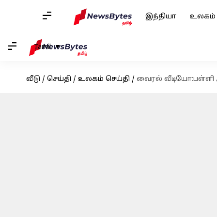
இந்தியா
உலகம்
Tamil
வீடு
/
செய்தி
/
உலகம் செய்தி
/
வைரல் வீடியோ:பள்ள