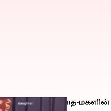
்டு விழாவில் தந்தை-மகளி