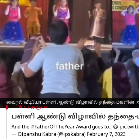
எழுதியவர்
Feb 08, 2023
11:28 am
Nivetha P
செய்தி முன்னோட்டம்
வைரல்
வீடியோ : ஓர் பள்ளி ஆண்டு வி
பதிவாக இணையத்தில் மிக வைரலாக பர
இந்த வைரல் வீடியோவை ஐ.பி.எஸ். அதிகார
24 நொடிகள் உள்ள இந்த வீடியோ பதிவில
உதவுவதை காண முடிகிறது.
மேடையின் கீழே இருந்தபடியே அவர் தனது
தந்தை, மகளுக்கு இடையில் உள்ள உறவு
வைரல் வீடியோ:பள்ளி ஆண்டு விழாவில் தந்தை-மகளின
ட்விட்டர் அஞ்சல்
பள்ளி ஆண்டு விழாவில் தந்த
And the
#FatherOfTheYear
Award goes to... 😅
pic.twit
— Dipanshu Kabra (@ipskabra)
February 7, 2023