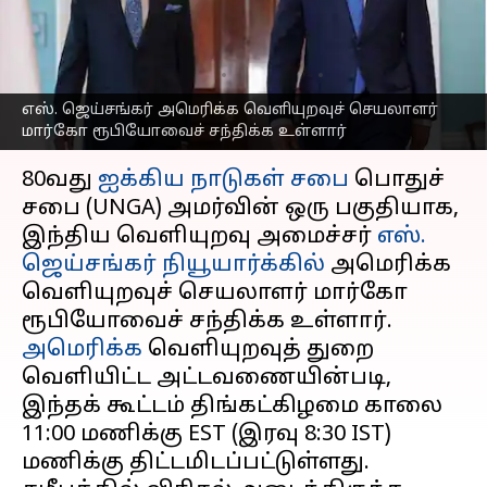
செயலாளரை இன்று
சந்திக்கிறார் ஜெய்சங்கர்
எழுதியவர்
Sep 22, 2025
01:31 pm
Venkatalakshmi V
எஸ். ஜெய்சங்கர் அமெரிக்க வெளியுறவுச் செயலாளர்
மார்கோ ரூபியோவைச் சந்திக்க உள்ளார்
செய்தி முன்னோட்டம்
80வது
ஐக்கிய நாடுகள் சபை
பொதுச்
சபை (UNGA) அமர்வின் ஒரு பகுதியாக,
இந்திய வெளியுறவு அமைச்சர்
எஸ்.
ஜெய்சங்கர்
நியூயார்க்கில்
அமெரிக்க
வெளியுறவுச் செயலாளர் மார்கோ
அமெரிக்க
வெளியுறவுத் துறை
வெளியிட்ட அட்டவணையின்படி,
இந்தக் கூட்டம் திங்கட்கிழமை காலை
11:00 மணிக்கு EST (இரவு 8:30 IST)
மணிக்கு திட்டமிடப்பட்டுள்ளது.