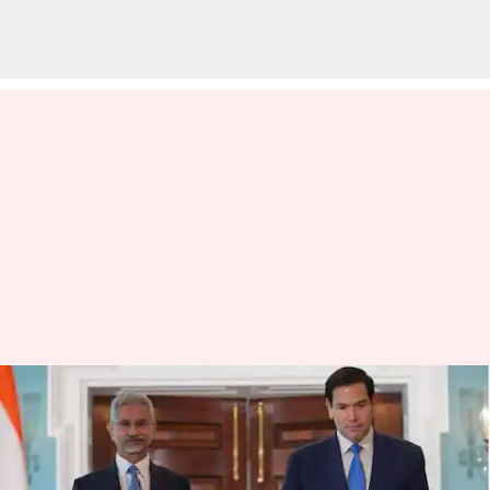
வர்த்தகம், H-1B விசா
பதற்றங்களுக்கு இடையே
அமெரிக்க வெளியுறவு