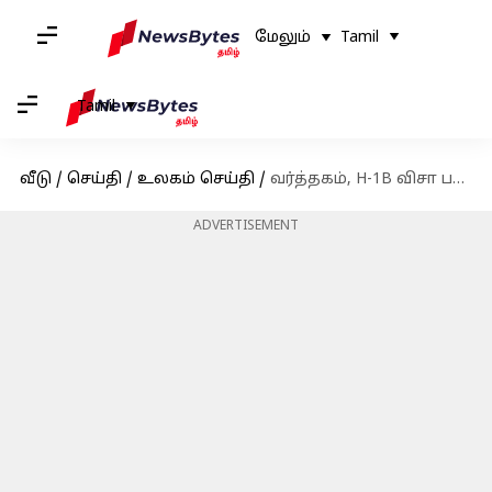
மேலும்
Tamil
Tamil
வீடு
/
செய்தி
/
உலகம் செய்தி
/
வர்த்தகம், H-1B விசா பதற்றங்களுக்கு இடையே அமெரிக்க வெளியுறவு செயலாளரை இன்று சந்திக்கிறார் ஜெய்சங்கர்
ADVERTISEMENT