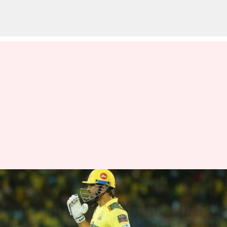
ஐபிஎல்லில் 5,000 ரன்கள்
அடித்து எம்.எஸ்.தோனி
சாதனை