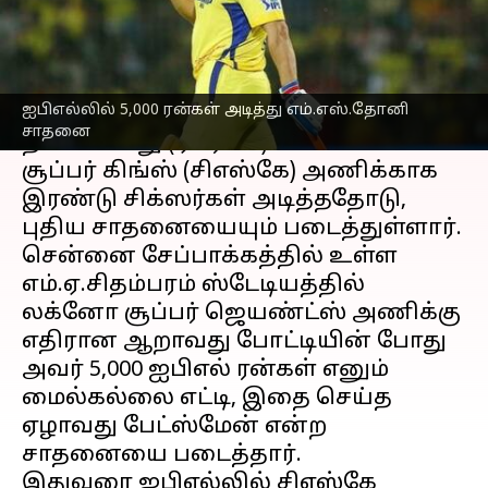
எழுதியவர்
Apr 04, 2023
12:26 pm
Sekar Chinnappan
செய்தி முன்னோட்டம்
ஐபிஎல்லில் 5,000 ரன்கள் அடித்து எம்.எஸ்.தோனி
ஐபிஎல் 2023
தொடரில் எம்.எஸ்.தோனி
சாதனை
திங்களன்று (ஏப்ரல் 3) சென்னை
சூப்பர் கிங்ஸ் (சிஎஸ்கே) அணிக்காக
இரண்டு சிக்ஸர்கள் அடித்ததோடு,
புதிய சாதனையையும் படைத்துள்ளார்.
சென்னை சேப்பாக்கத்தில் உள்ள
எம்.ஏ.சிதம்பரம் ஸ்டேடியத்தில்
லக்னோ சூப்பர் ஜெயண்ட்ஸ் அணிக்கு
எதிரான ஆறாவது போட்டியின் போது
அவர் 5,000 ஐபிஎல் ரன்கள் எனும்
மைல்கல்லை எட்டி, இதை செய்த
ஏழாவது பேட்ஸ்மேன் என்ற
சாதனையை படைத்தார்.
இதுவரை ஐபிஎல்லில் சிஎஸ்கே