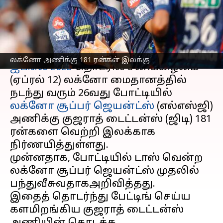
ரன்கள் இலக்கு நிர்ணயம்
எழுதியவர்
Apr 12, 2025
05:35 pm
Sekar Chinnappan
செய்தி முன்னோட்டம்
லக்னோ அணிக்கு 181 ரன்கள் இலக்கு
ஐபிஎல் 2025
தொடரில் சனிக்கிழமை
(ஏப்ரல் 12) லக்னோ மைதானத்தில்
நடந்து வரும் 26வது போட்டியில்
லக்னோ சூப்பர் ஜெயன்ட்ஸ்
(எல்எஸ்ஜி)
அணிக்கு குஜராத் டைட்டன்ஸ் (ஜிடி) 181
ரன்களை வெற்றி இலக்காக
நிர்ணயித்துள்ளது.
முன்னதாக, போட்டியில் டாஸ் வென்ற
லக்னோ சூப்பர் ஜெயன்ட்ஸ் முதலில்
பந்துவீசுவதாகஅறிவித்தது.
இதைத் தொடர்ந்து பேட்டிங் செய்ய
களமிறங்கிய குஜராத் டைட்டன்ஸ்