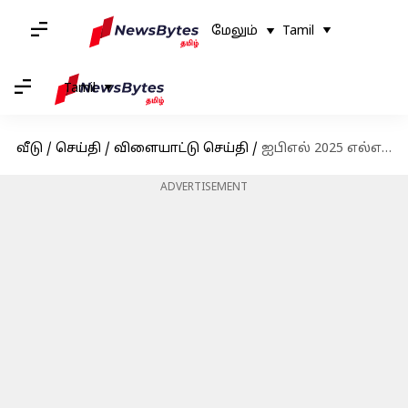
மேலும்
Tamil
Tamil
வீடு
/
செய்தி
/
விளையாட்டு செய்தி
/
ஐபிஎல் 2025 எல்எஸ்ஜிvsஜிடி: லக்னோ சூப்பர் ஜெயன்ட்ஸிற்கு 181 ரன்கள் இலக்கு நிர்ணயம்
ADVERTISEMENT