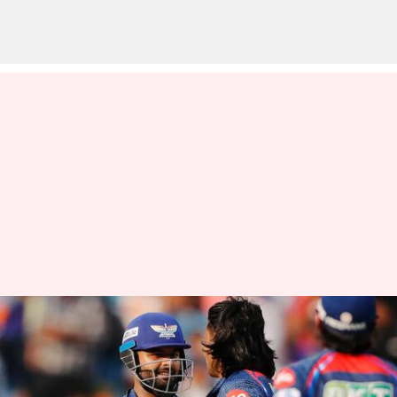
ஐபிஎல் 2025
எல்எஸ்ஜிvsஜிடி: லக்னோ
சூப்பர் ஜெயன்ட்ஸிற்கு 181