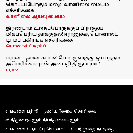
கொட்டப்போகும் மழை; வானிலை மையம்
எச்சரிக்கை
வானிலை ஆய்வு மையம்
இரண்டாம் உலகப்போருக்குப் பிந்தைய
மிகப்பெரிய தாக்குதல்! ஈரானுக்கு டொனால்ட்
டிரம்ப் பகிரங்க எச்சரிக்கை
டொனால்ட் டிரம்ப்
ஈரான் - ஓமன் கப்பல் போக்குவரத்து ஒப்பந்தம்:
அமெரிக்காவுடன் அமைதி திரும்புமா?
ஈரான்
எங்களை பற்றி
தனியுரிமைக் கொள்கை
விதிமுறைகளும் நிபந்தனைகளும்
எங்களை தொடர்பு கொள்ள
நெறிமுறை நடத்தை