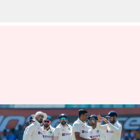
ஐசிசி டெஸ்ட் பந்துவீச்சு
தரவரிசையில் அஸ்வின்
இரண்டாம் இடத்திற்கு