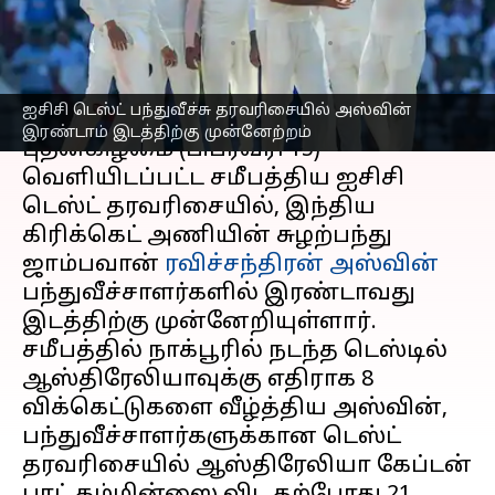
முன்னேற்றம்!!
எழுதியவர்
Feb 15, 2023
05:49 pm
Sekar Chinnappan
செய்தி முன்னோட்டம்
ஐசிசி டெஸ்ட் பந்துவீச்சு தரவரிசையில் அஸ்வின்
இரண்டாம் இடத்திற்கு முன்னேற்றம்
புதன்கிழமை (பிப்ரவரி 15)
வெளியிடப்பட்ட சமீபத்திய ஐசிசி
டெஸ்ட் தரவரிசையில், இந்திய
கிரிக்கெட் அணியின் சுழற்பந்து
ஜாம்பவான்
ரவிச்சந்திரன் அஸ்வின்
பந்துவீச்சாளர்களில் இரண்டாவது
இடத்திற்கு முன்னேறியுள்ளார்.
சமீபத்தில் நாக்பூரில் நடந்த டெஸ்டில்
ஆஸ்திரேலியாவுக்கு எதிராக 8
விக்கெட்டுகளை வீழ்த்திய அஸ்வின்,
பந்துவீச்சாளர்களுக்கான டெஸ்ட்
தரவரிசையில் ஆஸ்திரேலியா கேப்டன்