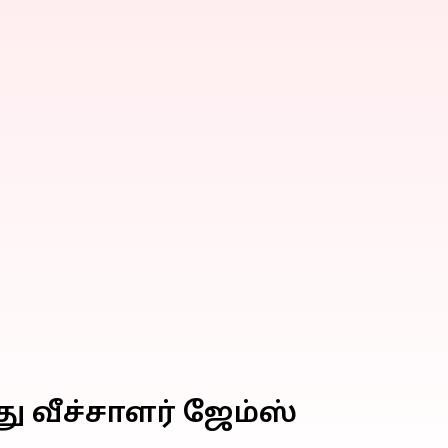
ு வீச்சாளர் ஜேம்ஸ்