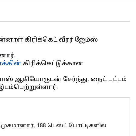
்னாள் கிரிக்கெட் வீரர் ஜேம்ஸ்
னார்.
னக்கின்
கிரிக்கெட்டுக்கான
ட்ராஸ் ஆகியோருடன் சேர்ந்து, நைட் பட்டம்
ுகமானார், 188 டெஸ்ட் போட்டிகளில்