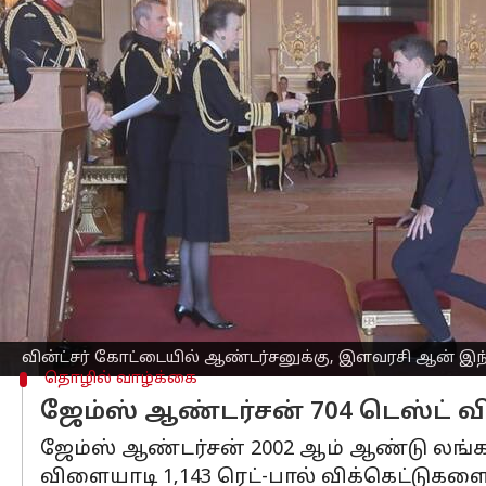
எழுதியவர்
Oct 29, 2025
08:05 am
Venkatalakshmi V
செய்தி முன்னோட்டம்
இங்கிலாந்து அணிக்காக
டெஸ்ட் கிரிக்க
ஆண்டர்சன், தனது புகழ்பெற்ற ஆட்டத்திற்
வின்ட்சர் கோட்டையில் ஆண்டர்சனுக்க
குறிப்பிடத்தக்க வகையில், இந்த ஆண்டு
பங்களிப்புகளுக்காக கௌரவப் பட்டியலில்
சர் இயன் போத்தம், சர் ஜெஃப்ரி பாய்காட்,
பெற்ற ஆங்கில
கிரிக்கெட்
வின்ட்சர் கோட்டையில் ஆண்டர்சனுக்கு, இளவரசி ஆன் 
தொழில் வாழ்க்கை
ஜேம்ஸ் ஆண்டர்சன் 704 டெஸ்ட் வ
ஜேம்ஸ் ஆண்டர்சன் 2002 ஆம் ஆண்டு லங்க
விளையாடி 1,143 ரெட்-பால் விக்கெட்டுகளை 