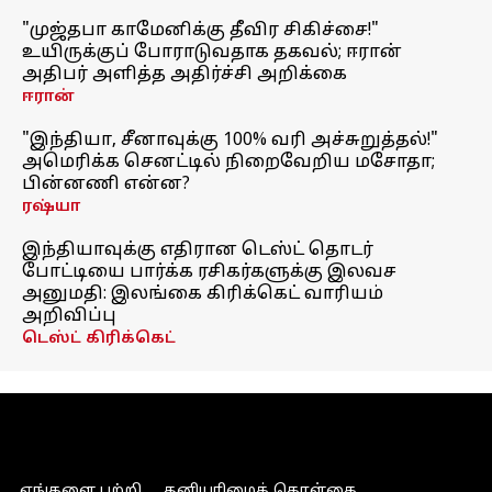
"முஜ்தபா காமேனிக்கு தீவிர சிகிச்சை!"
உயிருக்குப் போராடுவதாக தகவல்; ஈரான்
அதிபர் அளித்த அதிர்ச்சி அறிக்கை
ஈரான்
"இந்தியா, சீனாவுக்கு 100% வரி அச்சுறுத்தல்!"
அமெரிக்க செனட்டில் நிறைவேறிய மசோதா;
பின்னணி என்ன?
ரஷ்யா
இந்தியாவுக்கு எதிரான டெஸ்ட் தொடர்
போட்டியை பார்க்க ரசிகர்களுக்கு இலவச
அனுமதி: இலங்கை கிரிக்கெட் வாரியம்
அறிவிப்பு
டெஸ்ட் கிரிக்கெட்
எங்களை பற்றி
தனியுரிமைக் கொள்கை