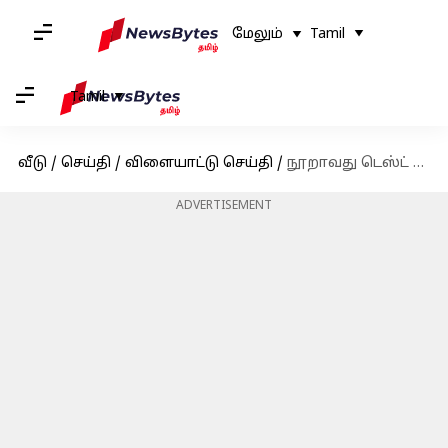
மேலும்
Tamil
Tamil
வீடு
/
செய்தி
/
விளையாட்டு செய்தி
/
நூறாவது டெஸ்ட் போட்டியில் விளையாடும் 13வது இந்தியர் : சாதனை படைக்கும் புஜாரா!
ADVERTISEMENT