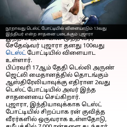
படைக்கும் புஜாரா!
எழுதியவர்
Feb 15, 2023
06:37 pm
Sekar Chinnappan
செய்தி முன்னோட்டம்
நூறாவது டெஸ்ட் போட்டியில் விளையாடும் 13வது
இந்தியர் என்ற சாதனை படைக்கும் புஜாரா
இந்திய அணியின் மூத்த வீரர்
சேதேஷ்வர் புஜாரா தனது 100வது
டெஸ்ட்
போட்டியில் விளையாட
உள்ளார்.
பிப்ரவரி 17ஆம் தேதி டெல்லி அருண்
ஜெட்லி மைதானத்தில் தொடங்கும்
ஆஸ்திரேலியாவுக்கு எதிரான 2வது
டெஸ்ட் போட்டியில் அவர் இந்த
சாதனையை செய்கிறார்.
புஜாரா, இந்தியாவுக்காக டெஸ்ட்
போட்டியில் சிறப்பாக ரன் குவித்த
வீரர்களில் ஒருவராக உள்ளதோடு,