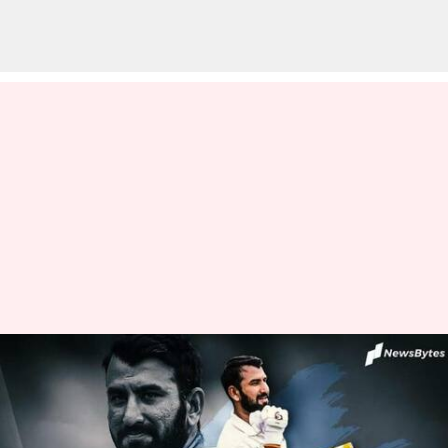
நூறாவது டெஸ்ட்
போட்டியில் விளையாடும்
13வது இந்தியர் : சாதனை