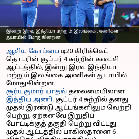
போட்டிக்கான பயிற்சியில்
இந்திய அணி
எழுதியவர்
Sep 26, 2025
09:54 am
Venkatalakshmi V
இன்று இரவு இந்தியா மற்றும் இலங்கை அணிகள்
துபாயில் மோதுகின்றன
செய்தி முன்னோட்டம்
ஆசிய கோப்பை
டி20 கிரிக்கெட்
தொடரின் சூப்பர் 4 சுற்றின் கடைசி
ஆட்டத்தில், இன்று இரவு இந்தியா
மற்றும் இலங்கை அணிகள் துபாயில்
சூர்யகுமார் யாதவ்
தலைமையிலான
இந்திய அணி
, சூப்பர் 4 சுற்றில் தனது
முதல் இரண்டு ஆட்டங்களிலும் வெற்றி
பெற்று, ஏற்கனவே இறுதிப்
போட்டிக்குத் தகுதி பெற்று விட்டது.
முதல் ஆட்டத்தில் பாகிஸ்தானை 6