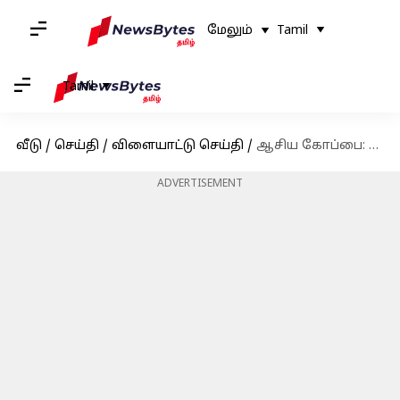
மேலும்
Tamil
Tamil
வீடு
/
செய்தி
/
விளையாட்டு செய்தி
/
ஆசிய கோப்பை: இன்று இந்தியா - இலங்கை மோதல்; இறுதிப் போட்டிக்கான பயிற்சியில் இந்திய அணி
ADVERTISEMENT