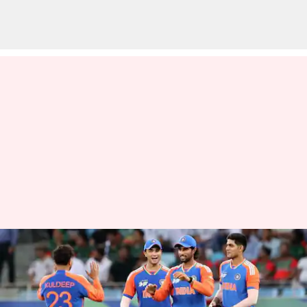
ஆசிய கோப்பை: இன்று
இந்தியா - இலங்கை
மோதல்; இறுதிப்