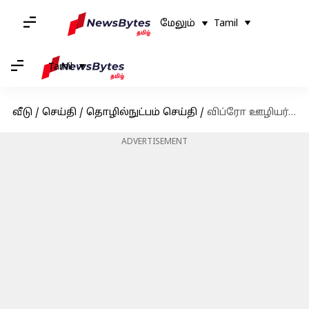
மேலும்
Tamil
Tamil
வீடு
/
செய்தி
/
தொழில்நுட்பம் செய்தி
/
விப்ரோ ஊழியர்களுக்கு மகிழ்ச்சி செய்தி! 87சதவீதம் வேரியபிள் பே தொகை அறிவிப்பு!
ADVERTISEMENT