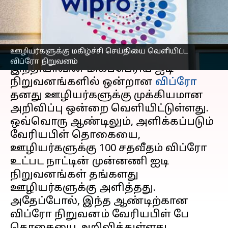
தொகை அறிவிப்பு!
எழுதியவர்
Feb 16, 2023
05:52 pm
Siranjeevi
செய்தி முன்னோட்டம்
ஊழியர்களுக்கு மகிழ்ச்சி செய்தியை வெளியிட்ட
விப்ரோ நிறுவனம்
இந்தியாவின் மிகப்பெரிய ஐடி
நிறுவனங்களில் ஒன்றான
விப்ரோ
தனது ஊழியர்களுக்கு முக்கியமான
அறிவிப்பு ஒன்றை வெளியிட்டுள்ளது.
ஒவ்வொரு ஆண்டிலும், அளிக்கப்படும்
வேரியபிள் தொகையை,
ஊழியர்களுக்கு 100 சதவீதம் விப்ரோ
உட்பட நாட்டின் முன்னணி ஐடி
நிறுவனங்கள் தங்களது
ஊழியர்களுக்கு அளித்தது.
அதேப்போல், இந்த ஆண்டிற்கான
விப்ரோ நிறுவனம் வேரியபிள் பே