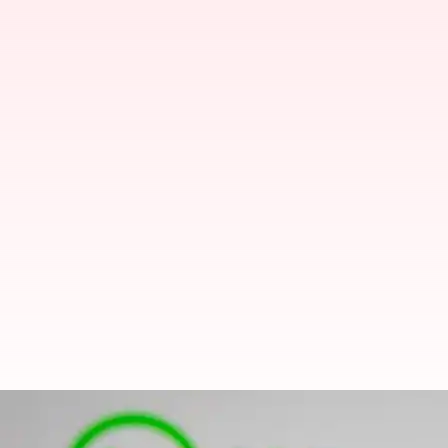
விரைவில், வாட்ஸ்அப் அக்க