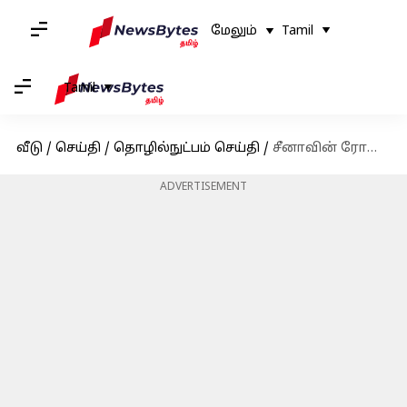
மேலும்
Tamil
Tamil
வீடு
/
செய்தி
/
தொழில்நுட்பம் செய்தி
/
சீனாவின் ரோபோட்டிக்ஸ் புரட்சி: உலகின் மொத்த ரோபோக்களை விடவும் அதிகமான தொழிற்சாலை ரோபோக்களுடன் சாதனை
ADVERTISEMENT