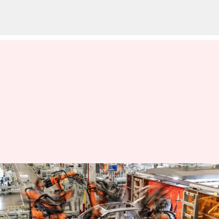
சீனாவின் ரோபோட்டிக்ஸ்
புரட்சி: உலகின் மொத்த
ரோபோக்களை விடவும்