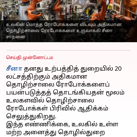
அதிகமான
தொழிற்சாலை
ரோபோக்களுடன்
உலகின் மொத்த ரோபோக்களை விடவும் அதிகமான
சாதனை
தொழிற்சாலை ரோபோக்களை உருவாக்கி சீனா
சாதனை
எழுதியவர்
Sep 26, 2025
02:33 pm
Sekar Chinnappan
செய்தி முன்னோட்டம்
சீனா
தனது உற்பத்தித் துறையில் 20
லட்சத்திற்கும் அதிகமான
தொழிற்சாலை ரோபோக்களைப்
பயன்படுத்தத் தொடங்கியதன் மூலம்
உலகளவில் தொழிற்சாலை
ரோபோக்கள் பிரிவில் ஆதிக்கம்
செலுத்துகிறது.
இந்த எண்ணிக்கை, உலகில் உள்ள
மற்ற அனைத்து தொழில்துறை