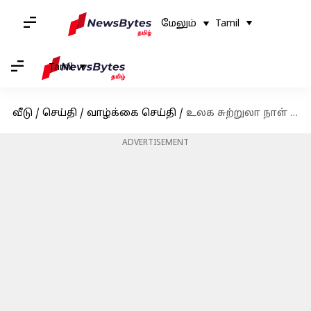
மேலும்
Tamil
Tamil
வீடு
/
செய்தி
/
வாழ்க்கை செய்தி
/
உலக சுற்றுலா நாள் 2025: தமிழ்நாட்டின் அதிகம் அறியப்படாத 10 சுற்றுலாத் தலங்கள்
ADVERTISEMENT