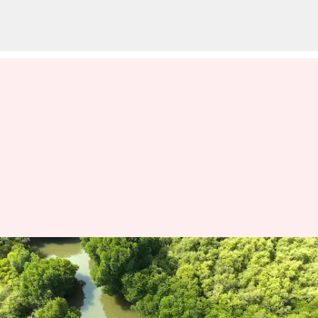
உலக சுற்றுலா நாள் 2025:
தமிழ்நாட்டின் அதிகம்
அறியப்படாத 10