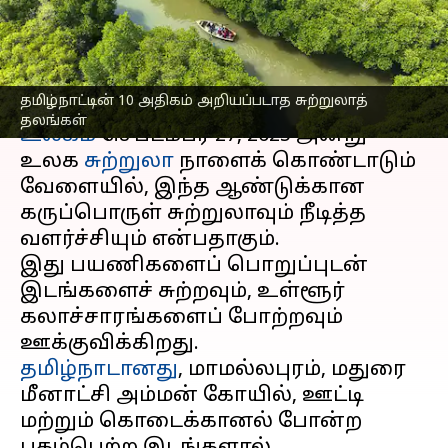
சுற்றுலாத் தலங்கள்
எழுதியவர்
Sep 27, 2025
08:33 am
Sekar Chinnappan
செய்தி முன்னோட்டம்
தமிழ்நாட்டின் 10 அதிகம் அறியப்படாத சுற்றுலாத்
தலங்கள்
உலகம்
செப்டம்பர் 27, 2025 அன்று
உலக
சுற்றுலா
நாளைக் கொண்டாடும்
வேளையில், இந்த ஆண்டுக்கான
கருப்பொருள் சுற்றுலாவும் நீடித்த
வளர்ச்சியும் என்பதாகும்.
இது பயணிகளைப் பொறுப்புடன்
இடங்களைச் சுற்றவும், உள்ளூர்
கலாச்சாரங்களைப் போற்றவும்
தமிழ்நாடானது
, மாமல்லபுரம், மதுரை
மீனாட்சி அம்மன் கோயில், ஊட்டி
மற்றும் கொடைக்கானல் போன்ற