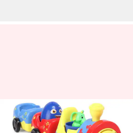
பொம்மையை ஒப்படைக்க
ஒரு குழந்தையை
வலைவீசி தேடிய ரயில்வே