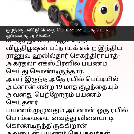
அதிகாரிகள்!
எழுதியவர்
Jan 07, 2023
05:58 pm
Sindhuja SM
செய்தி முன்னோட்டம்
குழந்தை விட்டு சென்ற பொம்மையை பத்திரமாக
ஒப்படைத்த ரயில்வே
கடந்த ஜனவரி 3ஆம் தேதி
விபூதிபூஷன் பட்நாயக் என்ற இந்திய
ராணுவ ஹலில்தார் செகந்திராபாத்-
அகர்தலா எக்ஸ்பிரஸில் பயணம்
செய்து கொண்டிருந்தார்.
அவர் இருந்த அதே ரயில் பெட்டியில்
அட்னான் என்ற 19 மாத குழந்தையும்
அவனது பெற்றோரும் பயணம்
செய்தனர்.
பயணம் முழுவதும் அட்னான் ஒரு ரயில்
பொம்மையை வைத்து விளையாடி
கொண்டிருந்திருக்கிறான்.