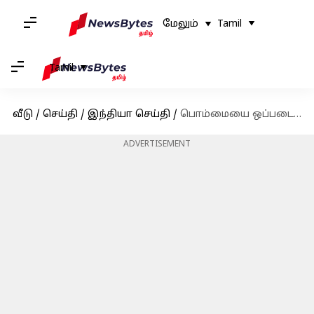
மேலும்
Tamil
Tamil
வீடு
/
செய்தி
/
இந்தியா செய்தி
/
பொம்மையை ஒப்படைக்க ஒரு குழந்தையை வலைவீசி தேடிய ரயில்வே அதிகாரிகள்!
ADVERTISEMENT