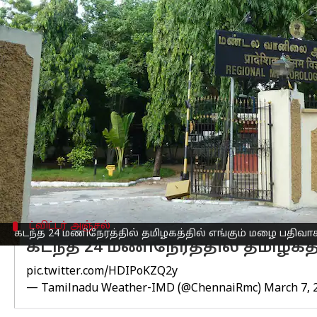
எழுதியவர்
Mar 07, 2023
02:20 pm
Sindhuja SM
செய்தி முன்னோட்டம்
மார்ச் 7ஆம் தேதி கிழக்கு திசை காற்
பெய்ய வாய்ப்பிருக்கிறது.
மார்ச் 8ஆம் தேதியில் இருந்து 10ஆம் 
மாவட்டங்கள் மற்றும் காரைக்கால் பகு
மார்ச் 11ஆம் தேதி தென் தமிழக மாவட்
சென்னை மற்றும் புறநகர் பகுதிகளில் அட
ட்விட்டர் அஞ்சல்
கடந்த 24 மணிநேரத்தில் தமிழகத்தில் எங்கும் மழை பதிவ
கடந்த 24 மணிநேரத்தில் தமிழக
pic.twitter.com/HDIPoKZQ2y
— Tamilnadu Weather-IMD (@ChennaiRmc)
March 7, 