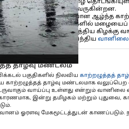
ம் வடகிழக்குப் பருவமழை தொடங்கியுள்ள
ாழ்வுப் பகுதிகள் உருவாகி வருகின்றன.
ன்பு வங்கக்கடலில் உருவான ஆழ்ந்த காற்ற
உட்பட வட தமிழக மாவட்டங்களில் மழையைப்
மற்றும் அதனை ஒட்டிய மத்திய கிழக்கு வங
ி உருவாக வாய்ப்புள்ளதாக இந்திய
வானிலை 
்தத் தாழ்வு மண்டலம்
ிக்கடல் பகுதிகளில் நிலவிய
காற்றழுத்தத் தாழ
ுதிய காற்றழுத்தத் தாழ்வு மண்டலமாக வலுப்பெற 
ுவாகும் வாய்ப்பு உள்ளது என்றும் வானிலை ம
ு காரணமாக, இன்று தமிழகம் மற்றும் புதுவை, க
ும்.
ம் ஓரளவு மேகமூட்டத்துடன் காணப்படும். ந