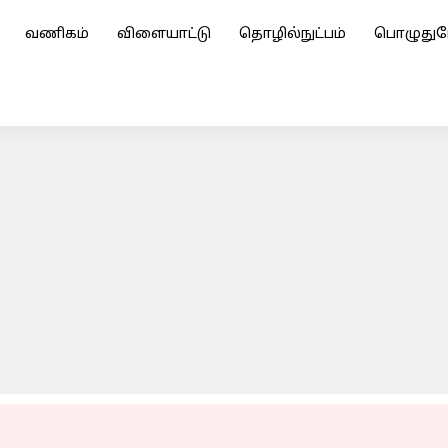
வணிகம்
விளையாட்டு
தொழில்நுட்பம்
பொழுதுப
ம் ஒரு காற்றழுத்த தாழ்வு பகுதி: தமிழகத்தில் ஓரிரு இடங்கள
ADVERTISEMENT