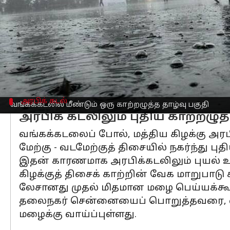
தமிழகத்தில்
அதிக மழைப்பொழிவைத் தரு
அடுத்தடுத்துக் குறைந்த காற்றழுத்தத் த
இதன் அறிகுறிகளாக, சில நாட்களுக்கு மு
வலுப்பெற்று, சென்னை, திருவள்ளூர் 
இந்நிலையில், தற்போது அந்தமான் கடல் 
ஒரு புதிய காற்றழுத்தத் தாழ்வுப் பகுத
அரபிக் கடல்
வங்கக்கடலில் மீண்டும் ஒரு காற்றழுத்த தாழ்வு பகுதி
அரபிக் கடலிலும் புதிய காற்றழுத
வங்கக்கடலைப் போல், மத்திய கிழக்கு அரப
மேற்கு - வடமேற்குத் திசையில் நகர்ந்து ப
இதன் காரணமாக அரபிக்கடலிலும் புயல் உர
கிழக்குத் திசைக் காற்றின் வேக மாறுபாட
லேசானது முதல் மிதமான மழை பெய்யக்கூட
தலைநகர் சென்னையைப் பொறுத்தவரை, வான
மழைக்கு வாய்ப்புள்ளது.