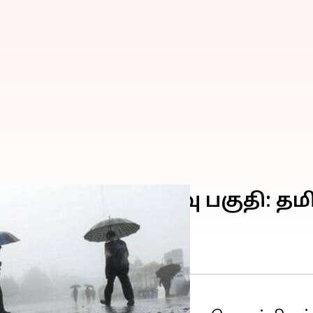
 காற்றழுத்த தாழ்வு பகுதி: த