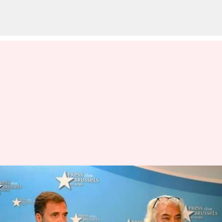
பாகிஸ்தான் என் வீடு
போல என்ற சர்ச்சை
கருத்துக்கு காங்கிரஸ்