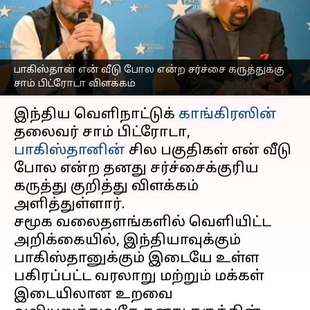
தலைவர் சாம் பிட்ரோடா
விளக்கம்
எழுதியவர்
Sep 20, 2025
10:11 am
Sekar Chinnappan
பாகிஸ்தான் என் வீடு போல என்ற சர்ச்சை கருத்துக்கு
சாம் பிட்ரோடா விளக்கம்
செய்தி முன்னோட்டம்
இந்திய வெளிநாட்டுக்
காங்கிரஸின்
தலைவர் சாம் பிட்ரோடா,
பாகிஸ்தானின்
சில பகுதிகள் என் வீடு
போல என்ற தனது சர்ச்சைக்குரிய
கருத்து குறித்து விளக்கம்
அளித்துள்ளார்.
சமூக வலைதளங்களில் வெளியிட்ட
அறிக்கையில், இந்தியாவுக்கும்
பாகிஸ்தானுக்கும் இடையே உள்ள
பகிரப்பட்ட வரலாறு மற்றும் மக்கள்
இடையிலான உறவை