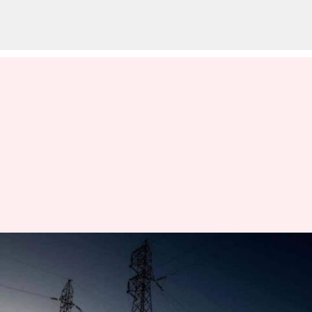
உங்கள் ஏரியாவில் நாளை
(செப்டம்பர் 23) மின்தடை
இருக்கிறதா என