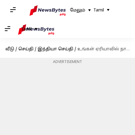
மேலும்
Tamil
Tamil
வீடு
/
செய்தி
/
இந்தியா செய்தி
/
உங்கள் ஏரியாவில் நாளை (செப்டம்பர் 23) மின்தடை இருக்கிறதா என தெரிந்துகொள்ளுங்கள்
ADVERTISEMENT