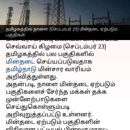
தெரிந்துகொள்ளுங்கள்
எழுதியவர்
Sep 22, 2025
06:40 pm
Sekar Chinnappan
செய்தி முன்னோட்டம்
தமிழகத்தில் நாளை (செப்டம்பர் 23) மின்தடை ஏற்படும்
பகுதிகள்
மின் பராமரிப்பு பணிகள் காரணமாக
செவ்வாய் கிழமை (செப்டம்பர் 23)
தமிழகத்தில் பல பகுதிகளில்
மின்தடை
செய்யப்படுவதாக
தமிழ்நாடு
மின்சார வாரியம்
அறிவித்துள்ளது.
அதன்படி, நாளை மின்தடை ஏற்படும்
பகுதிகளைச் சேர்ந்த மக்கள் தக்க
முன்னேற்பாடுகளை
செய்துகொள்ளும்படி
அறிவுறுத்தப்பட்டு உள்ளனர்.
மின்தடை ஏற்படும் பகுதிகளின்