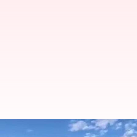
'பூர்வி பிரசாந்த் பிரஹார்'
பயிற்சி