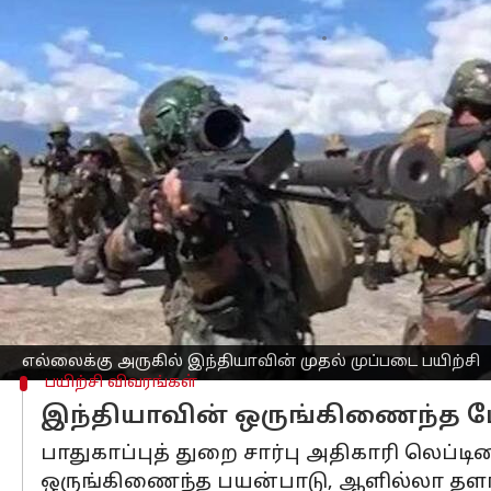
எழுதியவர்
Nov 05, 2025
10:52 am
Venkatalakshmi V
செய்தி முன்னோட்டம்
இந்திய ஆயுதப்படைகள் நவம்பர் 11 முத
பெரிய முப்படை இராணுவ பயிற்சிக்காக
ஐந்து நாள் இந்த பயிற்சி,
இந்தியாவிற்கு
கோட்டுக்கு (LAC) அருகிலுள்ள மெச்சுகா
இது இந்தியாவின் ஒருங்கிணைந்த போர
ஒருங்கிணைந்த போர் கட்டமைப்புகளாக 
எல்லைக்கு அருகில் இந்தியாவின் முதல் முப்படை பயிற்சி
பயிற்சி விவரங்கள்
இந்தியாவின் ஒருங்கிணைந்த போ
பாதுகாப்புத் துறை சார்பு அதிகாரி லெப்டி
ஒருங்கிணைந்த பயன்பாடு, ஆளில்லா தளங்