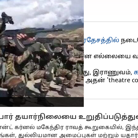
ல் 15 வரை
அருணாச்சல பிரதேசத்தில்
நடைபெ
 தயாராகி வருகின்றன.
ம்
சீனாவிற்கும்
இடையிலான எல்லையை வரைய
வில் நடைபெறும்.
் தயார்நிலையை சோதித்து, இராணுவம்,
கொண்டுவருவதன் மூலம் அதன் 'theatre co
ர் தயார்நிலையை உறுதிப்படுத்து
னன்ட் கர்னல் மகேந்திர ராவத் கூறுகையில், இந்த
கள், துல்லியமான அமைப்புகள் மற்றும் யதா