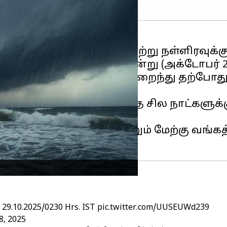
லான
'மோந்தா' (Montha), நேற்று நள்ளிரவுக
ை ஆய்வு மையம்
(IMD) இன்று (அக்டோபர் 
 தீவிரம் படிப்படியாக குறைந்து தற்போது 
ளது.
 தாக்கம் காரணமாக அடுத்த சில நாட்களுக்
ங்கானா
,
ஜார்க்கண்ட்
மற்றும் மேற்கு வங்க
9.10.2025/0230 Hrs. IST
pic.twitter.com/UUSEUWd239
8, 2025