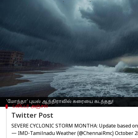
எழுதியவர்
Oct 29, 2025
08:35 am
Venkatalakshmi V
செய்தி முன்னோட்டம்
வங்கக்கடலில்
உருவான அதிதீவிர
புய
கரையை கடந்துள்ளதாக இந்திய
வானில
கரையை கடக்கும்போதே 'மோந்தா' புயலின்
வலுவிழந்துள்ளதாக தெரிவிக்கப்பட்டுள்
'மோந்தா' புயல் வலுவிழந்தாலும், அதன்
மையம் எச்சரித்துள்ளது.
புயலின் தாக்கத்தினால்,
தமிழகம்
,
தெலு
'மோந்தா' புயல் ஆந்திராவில் கரையை கடந்தது!
ட்விட்டர் அஞ்சல்
Twitter Post
SEVERE CYCLONIC STORM MONTHA: Update based on 2
— IMD-Tamilnadu Weather (@ChennaiRmc)
October 2