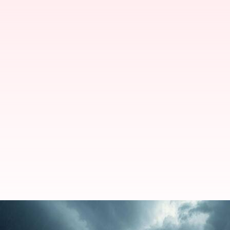
'மோந்தா' புயல் ஆந்திராவி