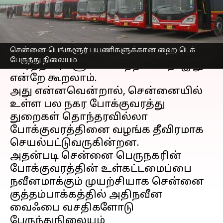
எழுதியவர்
Apr 10, 2023
04:55 pm
Nivetha P
செய்தி முன்னோட்டம்
சென்னை-பெங்களூர் பயணிகளுக்கான ஹை டெக்
சென்னை
மற்றும்
பெங்களூரை
பேருந்து நிலையம்
சேர்ந்தவர்களுக்கான நற்செய்தி இது
என்றே கூறலாம்.
அது என்னவென்றால், சென்னையில்
உள்ள பல நகர போக்குவரத்து
துறைகள் தொந்தரவில்லா
போக்குவரத்தினை வழங்க தீவிரமாக
செயல்பட்டுவருகின்றன.
அதன்படி சென்னை பெருநகரின்
போக்குவரத்தின் உள்கட்டமைப்பை
நவீனமாக்கும் முயற்சியாக சென்னை
குத்தம்பாக்கத்தில் அதிநவீன
வைஃபை வசதிகளோடு
பேருந்துநிலையம்