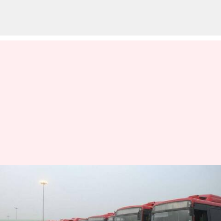
சென்னை-பெங்களூர்
பயணிகளுக்கான ஹை
டெக் பேருந்து நிலையம்