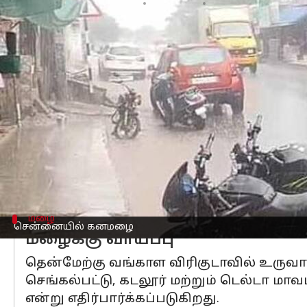
எழுதியவர்
Oct 20, 2025
01:52 pm
Sekar Chinnappan
செய்தி முன்னோட்டம்
சென்னை
யில் இரண்டு நாட்களாக இடைவ
பகுதிகளில் தண்ணீர் தேங்கிய நிலையில
வேளச்சேரி, மேடவாக்கம், பள்ளிக்கரணை 
தேங்கி, போக்குவரத்து கடுமையாகப் பாதி
இதன் தாக்கம் சென்னை விமான நிலையத்த
பெரும் சிரமத்திற்கு ஆளானது.
இந்தக் கனமழை தொடர்ந்து நீடிக்கும் எ
மழை
சென்னையில் கனமழை
மழைக்கு வாய்ப்பு
தென்மேற்கு வங்காள விரிகுடாவில் உருவா
செங்கல்பட்டு, கடலூர் மற்றும் டெல்டா ம
என்று எதிர்பார்க்கப்படுகிறது.