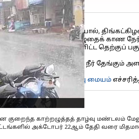
ிடாமல் பெய்த கனமழையால், திங்கட்கிழம
், தீபாவளி காலைப் பொழுதைக் காண நேர்
மற்றும் நீலாங்கரை உள்ளிட்ட தெற்குப் 
க்கப்பட்டது.
ின் ஓடுபாதைகளிலும் நீர் தேங்கும் அளவு
ன இந்திய
வானிலை ஆய்வு மையம்
ன குறைந்த காற்றழுத்தத் தாழ்வு மண்டலம் மேல
ாவட்டங்களில் அக்டோபர் 22ஆம் தேதி வரை மிதம