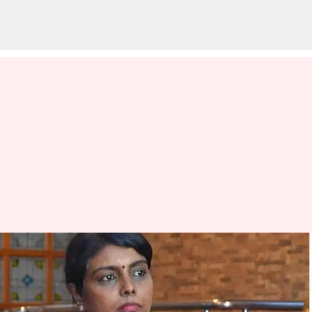
தமிழ்நாடு எரிசக்தி துறை
செயலாளர் பீலா IAS
காலமானார்!