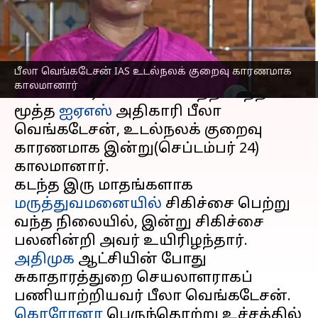
எழுதியவர்
Sep 24, 2025
08:21 pm
Venkatalakshmi V
செய்தி முன்னோட்டம்
பீலா வெங்கடேசன் IAS உடல்நலக் குறைவு காரணமாக
தமிழ்நாடு
அரசின் எரிசக்தித் துறை
காலமானார்
செயலாளராகப் பணியாற்றி வந்த
மூத்த
ஐஏஎஸ்
அதிகாரி பீலா
வெங்கடேசன், உடல்நலக் குறைவு
காரணமாக இன்று(செப்டம்பர் 24)
காலமானார்.
கடந்த இரு மாதங்களாக
மருத்துவமனையில்
சிகிச்சை பெற்று
வந்த நிலையில், இன்று சிகிச்சை
அதிமுக
ஆட்சியின் போது
சுகாதாரத்துறை செயலாளராகப்
பணியாற்றியவர் பீலா வெங்கடேசன்.
கொரோனா
பெருந்தொற்று உச்சத்தில்