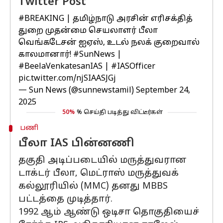
Twitter Post
#BREAKING
| தமிழ்நாடு அரசின் எரிசக்தித்
துறை முதன்மை செயலாளர் பீலா
வெங்கடேசன் ஐஏஸ், உடல் நலக் குறைவால்
காலமானார்!
#SunNews
|
#BeelaVenkatesanIAS
|
#IASOfficer
pic.twitter.com/njSIAASJGj
— Sun News (@sunnewstamil)
September 24,
2025
50%
% செய்தி படித்து விட்டீர்கள்
பணி
பீலா IAS பின்னணி
தகுதி அடிப்படையில் மருத்துவரான
டாக்டர் பீலா, மெட்ராஸ் மருத்துவக்
கல்லூரியில் (MMC) தனது MBBS
பட்டத்தை முடித்தார்.
1992 ஆம் ஆண்டு ஒடிசா தொகுதியைச்