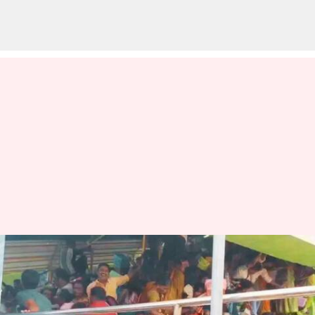
ஆந்திர கோவில் கூட்ட
நெரிசலில் 10 பேர் பலி:
தகவல் தெரிவிக்காததே