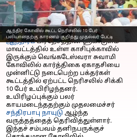
காரணம்; முதல்வர் பேட்டி
எழுதியவர்
Nov 01, 2025
05:08 pm
Sekar Chinnappan
செய்தி முன்னோட்டம்
ஆந்திர கோவில் கூட்ட நெரிசலில் 10 பேர்
பலியானதற்கு காரணம் குறித்து முதல்வர் பேட்டி
ஆந்திரப்
பிரதேசத்தின் ஸ்ரீகாகுளம்
மாவட்டத்தில் உள்ள காசிபுக்காவில்
இருக்கும் வெங்கடேஸ்வரா சுவாமி
கோவிலில் கார்த்திகை ஏகாதசியை
முன்னிட்டு நடைபெற்ற பக்தர்கள்
கூட்டத்தில் ஏற்பட்ட நெரிசலில் சிக்கி
10 பேர் உயிரிழந்தனர்.
உயிரிழப்புக்கும் பலர்
காயமடைந்ததற்கும் முதலமைச்சர்
சந்திரபாபு நாயுடு
ஆழ்ந்த
வருத்தத்தைத் தெரிவித்துள்ளார்.
இந்தச் சம்பவம் தனிநபருக்குச்