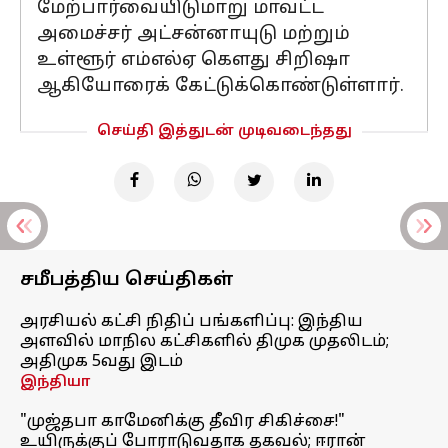
மேற்பார்வையிடுமாறு மாவட்ட
அமைச்சர் அட்சன்னாயுடு மற்றும்
உள்ளூர் எம்எல்ஏ கௌது சிறிஷா
ஆகியோரைக் கேட்டுக்கொண்டுள்ளார்.
செய்தி இத்துடன் முடிவடைந்தது
சமீபத்திய செய்திகள்
அரசியல் கட்சி நிதிப் பங்களிப்பு: இந்திய
அளவில் மாநில கட்சிகளில் திமுக முதலிடம்;
அதிமுக 5வது இடம்
இந்தியா
"முஜ்தபா காமேனிக்கு தீவிர சிகிச்சை!"
உயிருக்குப் போராடுவதாக தகவல்; ஈரான்