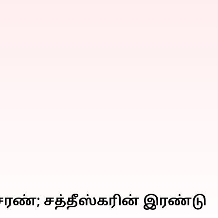
சரண்; சத்தீஸ்கரின் இரண்டு