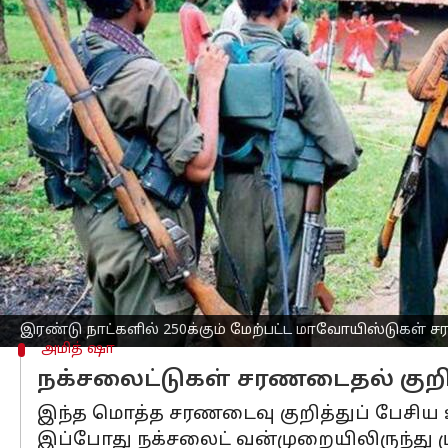
எழுதியவர்
Oct 16, 2025
07:25 pm
Sekar Chinnappan
செய்தி முன்னோட்டம்
சமீபத்திய ஆண்டுகளில் நக்சல் அமைப்புக
மகாராஷ்டிராவில் கடந்த இரண்டு நாட்கள
சத்தீஸ்கரில் இன்று மட்டும் 170 மாவோ
துணை மண்டலப் பொறுப்பாளரும் உளவுத
இவர்களுடன், மாட் பிரிவு உட்படப் பல உ
ஆதரவாளராக இருந்து வந்த நிலையில் சர
இரண்டு நாட்களில் 250க்கும் மேற்பட்ட மாவோயிஸ்டுகள் ச
அமித் ஷா
நக்சலைட்டுகள் சரணடைதல் குறித
இந்த மொத்த சரணடைவு குறித்துப் பேசிய
இப்போது நக்சலைட் வன்முறையிலிருந்து முற