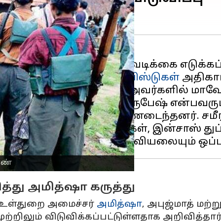
ளுக்கு எதிராக கடும் நடவடிக்கை எடுக்கப்
ில் மொத்தம் 258
மாவோயிஸ்டுகள்
அதிகார
யிஸ்டுகள் சரணடைந்தனர். அவர்களில் மாவோ
்துறைத் தலைவருமான ரூபேஷ் என்பவரும்
யர்மட்டப் படையினரும் சரணடைந்தனர். சமீர
ணடைந்தபோது, ஏகே47கள், இன்சாஸ் துப்பா
ரண்
்து அமித்ஷா கருத்து
 உள்துறை அமைச்சர்
அமித்ஷா
, அபுஜ்மாத் மற்
்றிலும் விடுவிக்கப்பட்டுள்ளதாக அறிவித்தார்