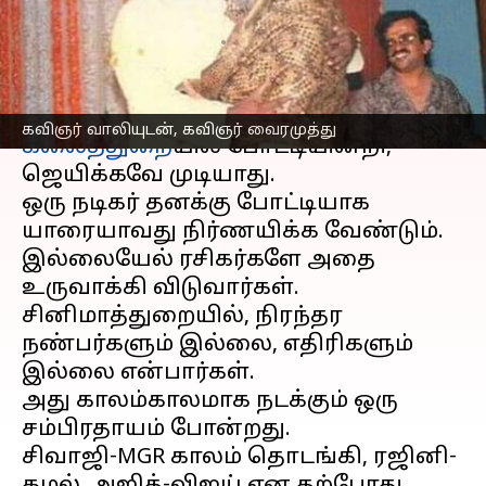
ட்விட்டர் பதிவு
எழுதியவர்
Mar 29, 2023
02:05 pm
Venkatalakshmi V
செய்தி முன்னோட்டம்
கவிஞர் வாலியுடன், கவிஞர் வைரமுத்து
கலைத்துறை
யில் போட்டியின்றி,
ஜெயிக்கவே முடியாது.
ஒரு நடிகர் தனக்கு போட்டியாக
யாரையாவது நிர்ணயிக்க வேண்டும்.
இல்லையேல் ரசிகர்களே அதை
உருவாக்கி விடுவார்கள்.
சினிமாத்துறையில், நிரந்தர
நண்பர்களும் இல்லை, எதிரிகளும்
இல்லை என்பார்கள்.
அது காலம்காலமாக நடக்கும் ஒரு
சம்பிரதாயம் போன்றது.
சிவாஜி-MGR காலம் தொடங்கி, ரஜினி-