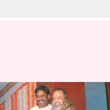
கவிஞர் வாலியை இழந்து
வாடும் கவிஞர்
வைரமுத்து; வைரலாகும்