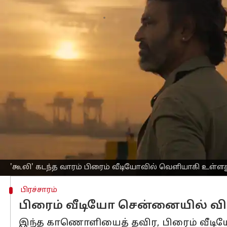
எழுதியவர்
Sep 19, 2025
04:37 pm
Venkatalakshmi V
செய்தி முன்னோட்டம்
சூப்பர்ஸ்டார்
ரஜினிகாந்த்
நடிப்பில் சமீ
உள்ளது.
இதனைத்தொடர்ந்து சூப்பர் ஸ்டார் ரஜ
அஞ்சலி வீடியோவை ப்ரைம் வீடியோ வெளி
இந்த வீடியோவில் சின்னத்திரை நடிகரும்
50 ஆண்டுகளாக திரைத்துறையில் ஆதிக்க
ஆளுமைக்கான ஒரு ட்ரிபூட் வீடியோவாகவ
'கூலி' கடந்த வாரம் பிரைம் வீடியோவில் வெளியாகி உள்ளத
பிரச்சாரம்
பிரைம் வீடியோ சென்னையில் வி
இந்த காணொளியைத் தவிர, பிரைம் வீடியோ