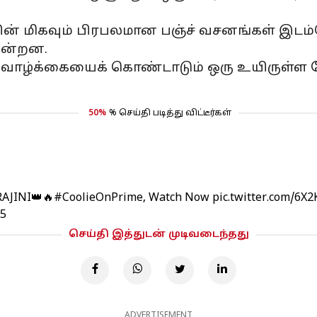
ின் மிகவும் பிரபலமான பஞ்ச் வசனங்கள் இடம்
ின்றன.
பெற்ற வாழ்க்கையைக் கொண்டாடும் ஒரு உயிரு
50%
% செய்தி படித்து விட்டீர்கள்
RAJINI👑🔥
#CoolieOnPrime
, Watch Now
pic.twitter.com/6X
25
செய்தி இத்துடன் முடிவடைந்தது
ADVERTISEMENT