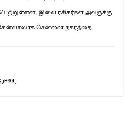
பெற்றுள்ளன, இவை ரசிகர்கள் அவருக்கு
ள்ள கேன்வாஸாக சென்னை நகரத்தை
2KgH30Lj