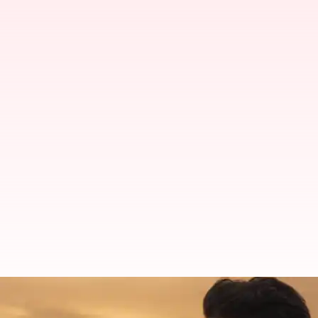
ரஜினிகாந்தின் 50 ஆண்டு
சர்ப்ரைஸ் வீடியோ