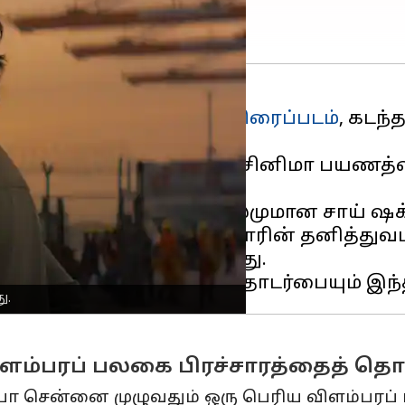
பத்தில் வெளியான 'கூலி'
திரைப்படம்
, கடந்
ினிகாந்தின் 50 ஆண்டுகால சினிமா பயணத
யிட்டுள்ளது.
, சோஷியல் மீடியா பிரபலமுமான சாய் ஷக்த
ம் செலுத்தும் சூப்பர்ஸ்டாரின் தனித்
ும் இது வெளியாகியுள்ளது.
ு.
ளம்பரப் பலகை பிரச்சாரத்தைத் தொ
 சென்னை முழுவதும் ஒரு பெரிய விளம்பரப் 