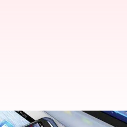
GST 2.0: இன்று முதல் ஸ்ம