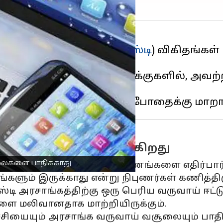
ு மற்றும் சேவை வரி (
ஜிஎஸ்டி
) விகிதங்கள்
 வரும் புதிய ஜிஎஸ்டி அடுக்குகளில், அவற்ற
.
ுகை எதிர்பார்க்கப்படுகிறது
ிலைகளை பாதிக்காது
லிடமிருந்து சில வரி நிவாரணங்களை எதிர்பார்த
ங்களும் இருக்காது என்று நிபுணர்கள் கணித்திர
டி அரசாங்கத்திற்கு ஒரு பெரிய வருவாய் ஈட்டு
 மலிவானதாக மாற்றியிருக்கும்.
ியையும் அரசாங்க வருவாய் வசூலையும் பாதித்