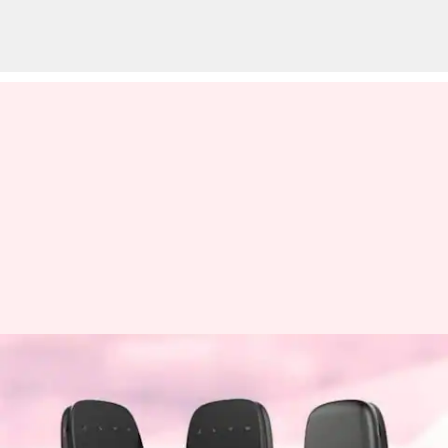
ரிலையன்ஸ் ஜியோ
கார்ப்பரேட் JioFi
சாதனத்திற்கான