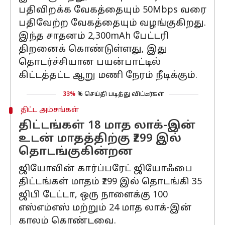
பதிவிறக்க வேகத்தையும் 50Mbps வரை
பதிவேற்ற வேகத்தையும் வழங்குகிறது.
இந்த சாதனம் 2,300mAh பேட்டரி
திறனைக் கொண்டுள்ளது, இது
தொடர்ச்சியான பயன்பாட்டில்
கிட்டத்தட்ட ஆறு மணி நேரம் நீடிக்கும்.
33%
% செய்தி படித்து விட்டீர்கள்
திட்ட அம்சங்கள்
திட்டங்கள் 18 மாத லாக்-இன்
உடன் மாதத்திற்கு ₹299 இல்
தொடங்குகின்றன
ஜியோவின் கார்ப்பரேட் ஜியோஃபை
திட்டங்கள் மாதம் ₹299 இல் தொடங்கி 35
ஜிபி டேட்டா, ஒரு நாளைக்கு 100
எஸ்எம்எஸ் மற்றும் 24 மாத லாக்-இன்
காலம் கொண்டவை.