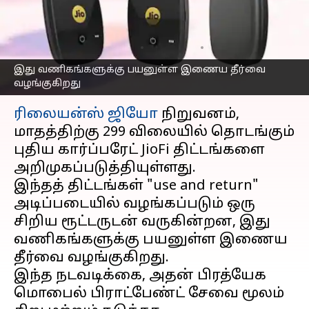
திட்டங்களை
அறிமுகப்படுத்தியுள்ளது
எழுதியவர்
Oct 27, 2025
06:52 pm
Venkatalakshmi V
இது வணிகங்களுக்கு பயனுள்ள இணைய தீர்வை
வழங்குகிறது
செய்தி முன்னோட்டம்
ரிலையன்ஸ்
ஜியோ
நிறுவனம்,
மாதத்திற்கு ₹299 விலையில் தொடங்கும்
புதிய கார்ப்பரேட் JioFi திட்டங்களை
அறிமுகப்படுத்தியுள்ளது.
இந்தத் திட்டங்கள் "use and return"
அடிப்படையில் வழங்கப்படும் ஒரு
சிறிய ரூட்டருடன் வருகின்றன, இது
வணிகங்களுக்கு பயனுள்ள இணைய
தீர்வை வழங்குகிறது.
இந்த நடவடிக்கை, அதன் பிரத்யேக
மொபைல் பிராட்பேண்ட் சேவை மூலம்