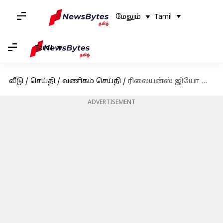
மேலும்
Tamil
Tamil
வீடு
/
செய்தி
/
வணிகம் செய்தி
/
ரிலையன்ஸ் ஜியோ கார்ப்பரேட் JioFi சாதனத்திற்கான திட்டங்களை அறிமுகப்படுத்தியுள்ளது
ADVERTISEMENT