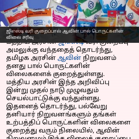
சரிவு
எழுதியவர்
Sep 22, 2025
02:55 pm
Sekar Chinnappan
செய்தி முன்னோட்டம்
ஜிஎஸ்டி வரி குறைப்பால் ஆவின் பால் பொருட்களின்
விலை சரிவு
மத்திய அரசின்
ஜிஎஸ்டி
வரி குறைப்பு
அமலுக்கு வந்ததைத் தொடர்ந்து,
தமிழக அரசின்
ஆவின்
நிறுவனம்
தனது பால் பொருட்களின்
விலைகளைக் குறைத்துள்ளது.
மத்திய அரசின் இந்த அறிவிப்பு
இன்று முதல் நாடு முழுவதும்
செயல்பாட்டுக்கு வந்துள்ளது.
இதனைத் தொடர்ந்து, பல்வேறு
தனியார் நிறுவனங்களும் தங்கள்
உற்பத்திப் பொருட்களின் விலைகளை
குறைத்து வரும் நிலையில், ஆவின்