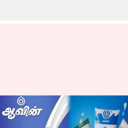
ஜிஎஸ்டி 2.0: வரி
குறைப்பால் ஆவின் பால்
பொருட்களின் விலை